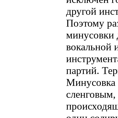
другой инс
Поэтому ра
минусовки 
вокальной 
инструмент
партий. Те
Минусовка 
сленговым,
происходящ
один соли