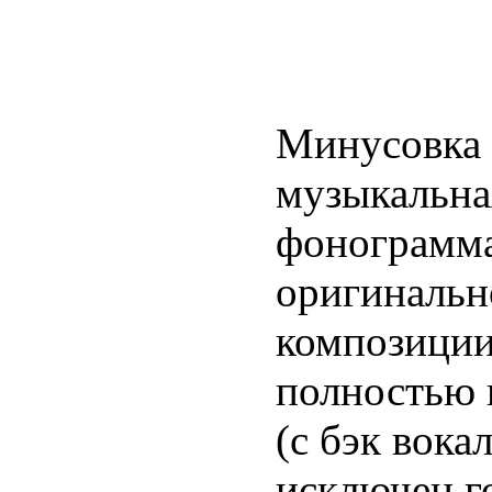
Минусовка 
музыкальна
фонограмма
оригинальн
композиции
полностью 
(с бэк вока
исключен г