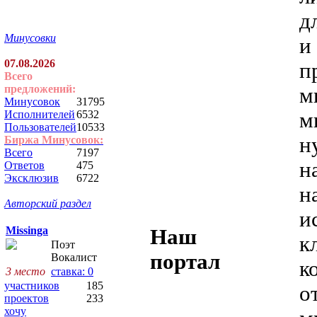
д
Минусовки
и
07.08.2026
п
Всего
предложений:
м
Минусовок
31795
м
Исполнителей
6532
Пользователей
10533
н
Биржа Минусовок:
Всего
7197
н
Ответов
475
Эксклюзив
6722
н
Авторский раздел
и
Missinga
Наш
к
Поэт
портал
Вокалист
к
3 место
ставка: 0
участников
185
о
проектов
233
хочу