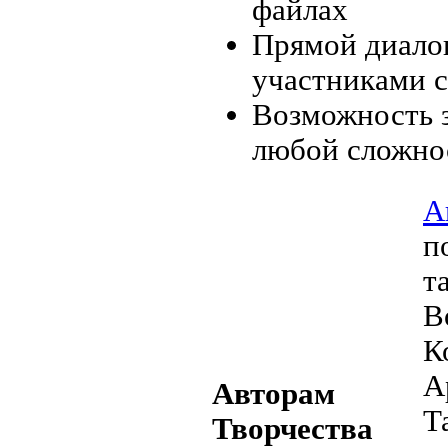
файлах
Прямой диалог
участниками 
Возможность з
любой сложно
А
п
т
В
К
А
Авторам
Т
Творчества