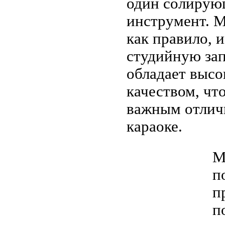
один солиру
инструмент. 
как правило, 
студийную зап
обладает выс
качеством, что
важным отлич
караоке.
М
п
п
п