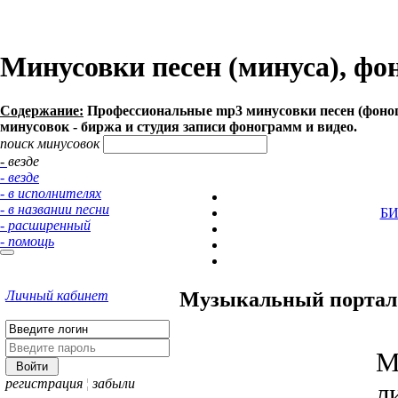
Минусовки песен (минуса), фо
Содержание:
Профессиональные mp3 минусовки песен (фоногр
минусовок - биржа и студия записи фонограмм и видео.
поиск минусовок
- везде
- везде
- в исполнителях
- в названии песни
Б
- расширенный
- помощь
Личный кабинет
Музыкальный портал 
M
регистрация
¦
забыли
л