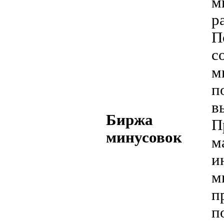
м
р
П
с
м
п
в
Биржа
П
минусовок
м
и
м
п
п