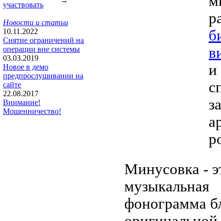
м
→
участвовать
р
Новости и статьи
б
10.11.2022
Снятие ограничений на
в
операции вне системы
03.03.2019
и
Новое в демо
предпрослушивании на
с
сайте
22.08.2017
з
Внимание!
Мошенничество!
а
р
Минусовка - э
музыкальная
фонограмма бл
оригинальной