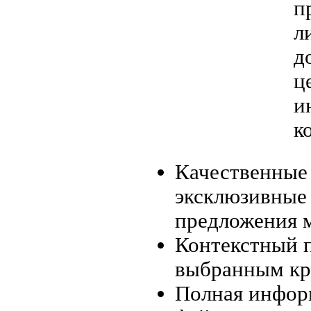
п
л
д
ц
и
к
Качественные
эксклюзивные
предложения 
Контекстный 
выбранным кр
Полная инфор