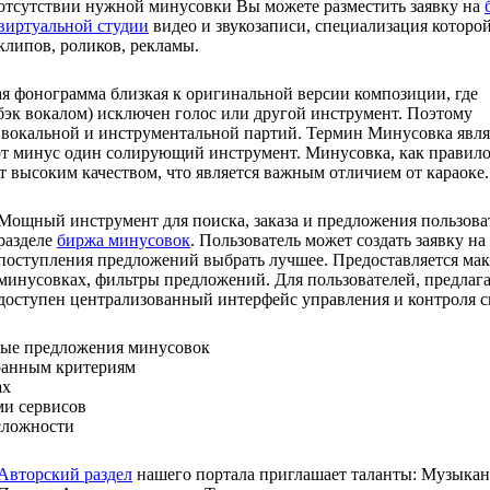
отсутствии нужной минусовки Вы можете разместить заявку на
виртуальной студии
видео и звукозаписи, специализация которо
клипов, роликов, рекламы.
я фонограмма близкая к оригинальной версии композиции, где
бэк вокалом) исключен голос или другой инструмент. Поэтому
 вокальной и инструментальной партий. Термин Минусовка явля
т минус один солирующий инструмент. Минусовка, как правило
т высоким качеством, что является важным отличием от караоке.
Мощный инструмент для поиска, заказа и предложения пользова
разделе
биржа минусовок
. Пользователь может создать заявку н
поступления предложений выбрать лучшее. Предоставляется ма
минусовках, фильтры предложений. Для пользователей, предлаг
доступен централизованный интерфейс управления и контроля с
ные предложения минусовок
ранным критериям
ах
ми сервисов
сложности
Авторский раздел
нашего портала приглашает таланты: Музыкан