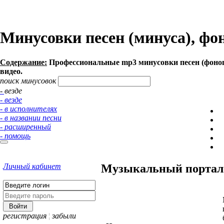
Минусовки песен (минуса), фо
Содержание:
Профессиональные mp3 минусовки песен (фоногр
видео.
поиск минусовок
- везде
- везде
- в исполнителях
- в названии песни
- расширенный
- помощь
Личный кабинет
Музыкальный портал 
регистрация
¦
забыли