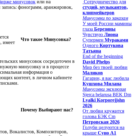
бирже минусовок
или на
Сотрудничество для
й запись: фонограмм, аранжировок,
студий, музыкантов,
клипмейкеров
Минусовки по заказам
У моей России мамины
глаза
Березины
Чувствую
Лиона
ется
Что такое Минусовка?
Супермен
Мураками
, имеет
Одного
Кортукова
Татьяна
End of the beginning
тельских минусовок сосредоточен в
David Phelps
а нужную минусовку и в процессе
Мир без твоей любви
ксимальная информация о
Маликов
ающих контент, в личном кабинете
Гагарин, я вас любила
писками.
Кушхова Милана
Минусовки эксклюзив
Sjerca belarusa BEK Dm
Lyalki Korporejjshn
2026
Почему Выбирают нас?
От любви кружится
голова БЭК Cm
Петровская 2026
Голуби целуются на
тов, Вокалистов, Композиторов,
крыше
Суно А1