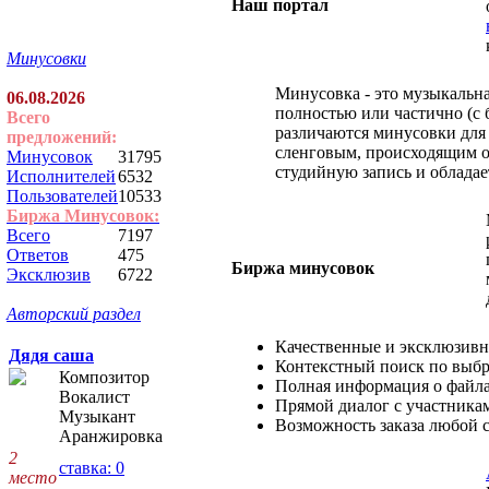
Наш портал
Минусовки
Минусовка - это музыкальна
06.08.2026
полностью или частично (с 
Всего
различаются минусовки для
предложений:
сленговым, происходящим о
Минусовок
31795
студийную запись и обладае
Исполнителей
6532
Пользователей
10533
Биржа Минусовок:
Всего
7197
Ответов
475
Биржа минусовок
Эксклюзив
6722
Авторский раздел
Качественные и эксклюзив
Дядя саша
Контекстный поиск по выб
Композитор
Полная информация о файл
Вокалист
Прямой диалог с участника
Музыкант
Возможность заказа любой 
Аранжировка
2
ставка: 0
место