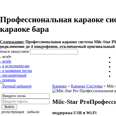
Профессиональная караоке сис
караоке бара
Содержание:
Профессиональная караоке система Miic-Star P
подключение до 4 микрофонов, отключаемый оригинальный во
поиск минусовок
- везде
- везде
- в исполнителях
- в названии песни
- расширенный
- помощь
Личный кабинет
Караоке
»
Караоке Системы
»
Miic-
Miic-Star Pro
Професси
регистрация
¦
забыли
поддержка USB и Wi-Fi