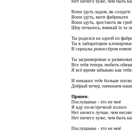
Нет ничего хуже, чем быть ка
Вони ідуть ладом, як солдати
Вони ідуть, мати фабрикати
Вони ідуть, зростають як гри
Шоу почалось, вмикай їх та 
Ты родился на одной из фабр
Ты в лаборатории клонирова
В сериалы режиссёром измон
Ты загримирован и размноже
Все тебя теперь любить обяз
Я всё время забываю как тебя
И никаких тебе больше опозн
Добрый вечер, начинаем наш
Припев
:
Послушанье - это не моё
Я иду по-встречной полосе
Нет ничего лучше, чем несов
Нет ничего хуже, чем быть ка
Послушанье - это не моё