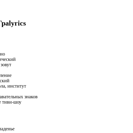
Гра
lyrics
нно
ический
 зовут
вление
еский
ла, институт
авательных знаков
е тиви-шоу
паденье