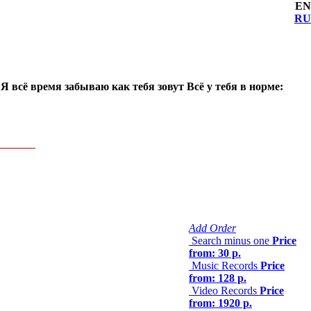
EN
RU
 всё время забываю как тебя зовут Всё у тебя в норме:
Add Order
Search minus one
Price
from: 30 р.
Music Records
Price
from: 128 р.
Video Records
Price
from: 1920 р.