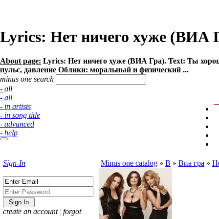
Lyrics: Нет ничего хуже (ВИА 
About page:
Lyrics: Нет ничего хуже (ВИА Гра). Text: Ты хор
пульс, давление Облики: моральный и физический ...
minus one search
- all
- all
- in artists
- in song title
- advanced
- help
Sign-In
Minus one catalog
»
В
»
Виа гра
»
Н
create an account
¦
forgot