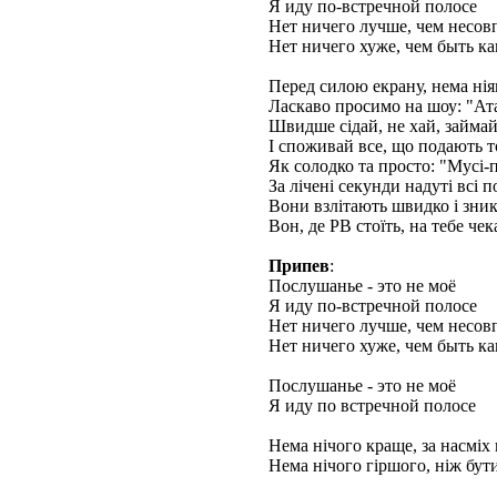
Я иду по-встречной полосе
Нет ничего лучше, чем несов
Нет ничего хуже, чем быть ка
Перед силою екрану, нема ні
Ласкаво просимо на шоу: "Ат
Швидше сідай, не хай, займай
І споживай все, що подають т
Як солодко та просто: "Мусі-
За лічені секунди надуті всі п
Вони взлітають швидко і зни
Вон, де РВ стоїть, на тебе чек
Припев
:
Послушанье - это не моё
Я иду по-встречной полосе
Нет ничего лучше, чем несов
Нет ничего хуже, чем быть ка
Послушанье - это не моё
Я иду по встречной полосе
Нема нічого краще, за насміх
Нема нічого гіршого, ніж бути