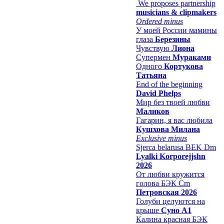
We proposes partnership
musicians & clipmakers
Ordered minus
У моей России мамины
глаза
Березины
Чувствую
Лиона
Супермен
Мураками
Одного
Кортукова
Татьяна
End of the beginning
David Phelps
Мир без твоей любви
Маликов
Гагарин, я вас любила
Кушхова Милана
Exclusive minus
Sjerca belarusa BEK Dm
Lyalki Korporejjshn
2026
От любви кружится
голова БЭК Cm
Петровская 2026
Голуби целуются на
крыше
Суно А1
Калина красная БЭК