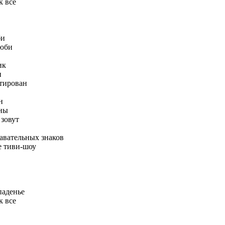
к все
би
люби
ик
н
тирован
н
аны
 зовут
авательных знаков
е тиви-шоу
паденье
к все