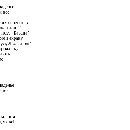
паденье
к все
яких перепонів
ака клонів"
 позу "Барана"
обі з екрану
пусі, Люлі-люлі"
орожні кулі
кають
ає
паденье
к все
 падіння
, як всі