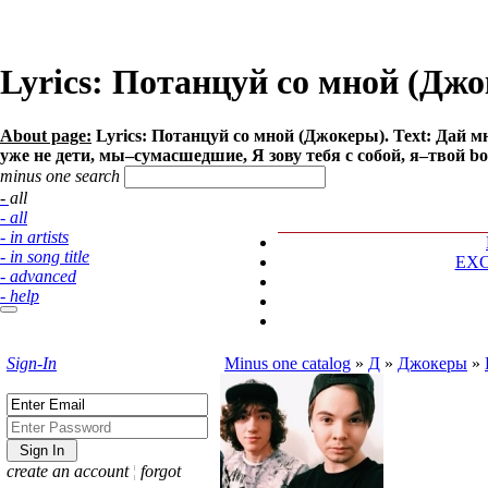
Lyrics: Потанцуй со мной (Дж
About page:
Lyrics: Потанцуй со мной (Джокеры). Text: Дай м
уже не дети, мы–сумасшедшие, Я зову тебя с собой, я–твой bo
minus one search
- all
- all
- in artists
- in song title
EX
- advanced
- help
Sign-In
Minus one catalog
»
Д
»
Джокеры
»
create an account
¦
forgot