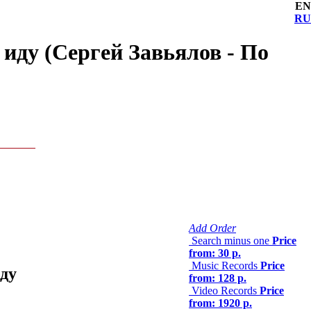
EN
RU
 иду (Сергей Завьялов - По
Add Order
Search minus one
Price
from: 30 р.
Music Records
Price
иду
from: 128 р.
Video Records
Price
from: 1920 р.