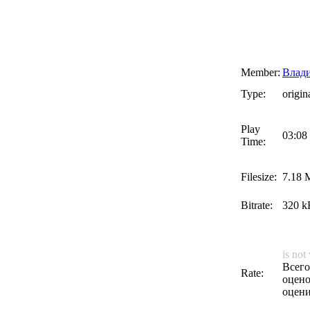
Member:
Влад
Type:
origin
Play
03:08
Time:
Filesize:
7.18 
Bitrate:
320 kB
is not
Всего
Rate:
оцено
оцени