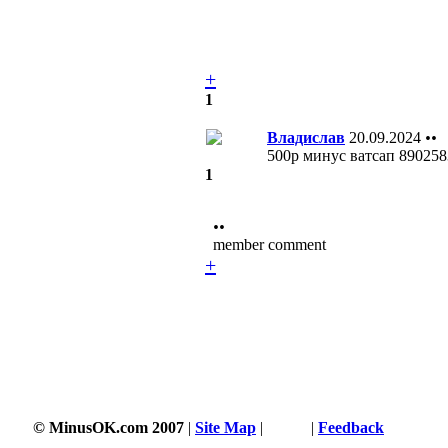
+
1
Владислав
20.09.2024
••
500р минус ватсап 89025
1
••
member comment
+
© MinusOK.com 2007
|
Site Map
|
Terms
|
Feedback