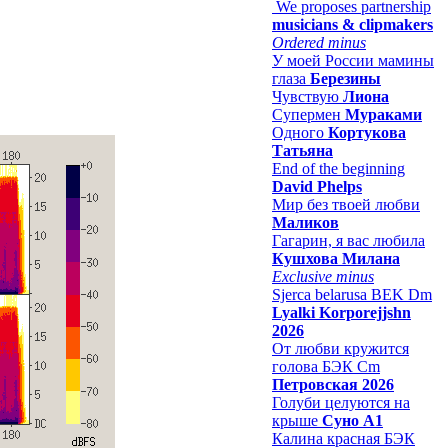
We proposes partnership
musicians & clipmakers
Ordered minus
У моей России мамины
глаза
Березины
Чувствую
Лиона
Супермен
Мураками
Одного
Кортукова
Татьяна
End of the beginning
David Phelps
Мир без твоей любви
Маликов
Гагарин, я вас любила
Кушхова Милана
Exclusive minus
Sjerca belarusa BEK Dm
Lyalki Korporejjshn
2026
От любви кружится
голова БЭК Cm
Петровская 2026
Голуби целуются на
крыше
Суно А1
Калина красная БЭК