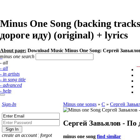
Minus One Song (backing tracks
дороге иду) (original) + lyrics
About page:
Download Music Minus One Song: Сергей Завьялов 
minus one search
- all
- all
- in artists
- in song title
- advanced
- help
Sign-In
Minus one songs
»
С
»
Сергей Завьял
Сергей Завьялов - По 
create an account
¦
forgot
minus one song
find similar