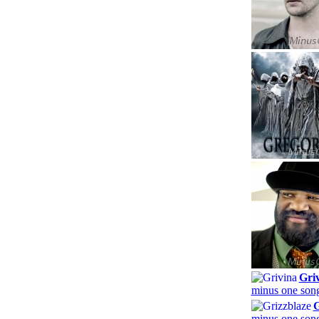
Gri
minus one song
G
minus one song