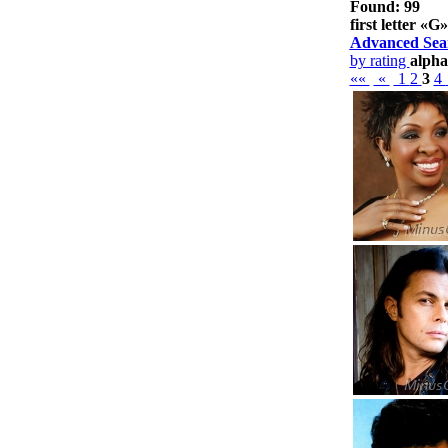
Found: 99
first letter «
G
»
Advanced Sea
by rating
alpha
««
«
1
2
3
4