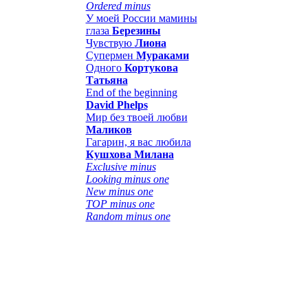
Ordered minus
У моей России мамины
глаза
Березины
Чувствую
Лиона
Супермен
Мураками
Одного
Кортукова
Татьяна
End of the beginning
David Phelps
Мир без твоей любви
Маликов
Гагарин, я вас любила
Кушхова Милана
Exclusive minus
Looking minus one
New minus one
TOP minus one
Random minus one