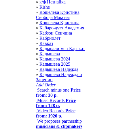
»
к/ф Незнайка
»
Кishe
»
Кoшeлева Кристина,
Свобoда Мaксим
»
Кoшелева Кристина
»
Кабаре-дуэт Академия
»
Кабзон Сенчина
»
Кабриолет
»
Кавказ
»
Кадырали мен Каракат
»
Кадышева
»
Кадышева 2024
»
Кадышева 2025
»
Кадышева Надежда
»
Кадышева Надежда и
Зацепин
Add Order
Search minus one
Price
from: 30 р.
Music Records
Price
from: 128 р.
Video Records
Price
from: 1920 р.
We proposes partnership
musicians & clipmakers