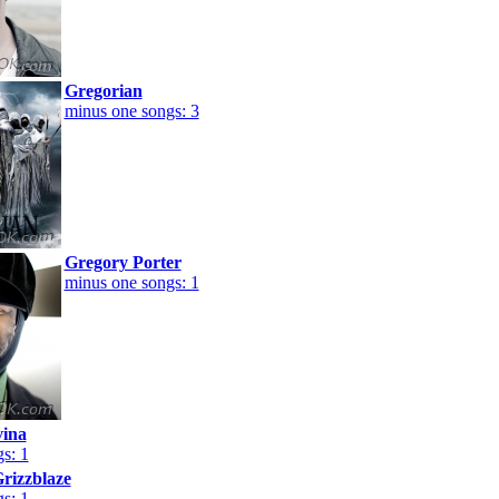
Gregorian
minus one songs: 3
Gregory Porter
minus one songs: 1
vina
s: 1
rizzblaze
s: 1