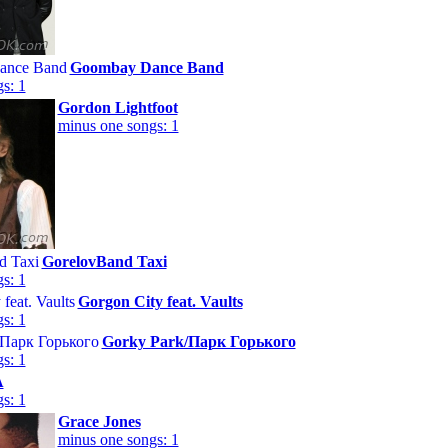
Goombay Dance Band
s: 1
Gordon Lightfoot
minus one songs: 1
GorelovBand Taxi
s: 1
Gorgon City feat. Vaults
s: 1
Gorky Park/Парк Горького
s: 1
A
s: 1
Grace Jones
minus one songs: 1