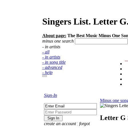
Singers List. Letter G
About page:
The Best Music Minus One Songs 
minus one search
- in artists
- all
- in artists
- in song title
- advanced
- help
Sign-In
Minus one son
Letter G
create an account
¦
forgot