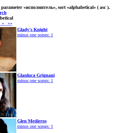
 parameter «
исполнитель
», sort «
alphabetical
» ( asc ).
rch
betical
»
»»
Glady's Knight
minus one songs: 1
Glanluca Grignani
minus one songs: 1
Glen Medieros
minus one songs: 1