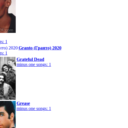
s: 1
Granto (Гранто) 2020
s: 1
Grateful Dead
minus one songs: 1
Grease
minus one songs: 1