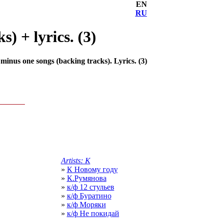
EN
RU
) + lyrics. (3)
minus one songs (backing tracks). Lyrics. (3)
Artists: К
»
К Новому году
»
К.Румянова
»
к/ф 12 стульев
»
к/ф Буратино
»
к/ф Моряки
»
к/ф Не покидай