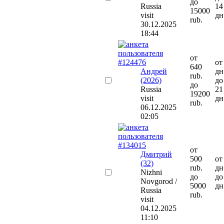
до
Russia
14
15000
visit
дн
rub.
30.12.2025
18:44
от
от
640
Андрей
дн
rub.
(2026)
до
до
Russia
21
19200
visit
дн
rub.
06.12.2025
02:05
от
Дмитрий
500
от
(32)
rub.
дн
Nizhni
до
до
Novgorod /
5000
дн
Russia
rub.
visit
04.12.2025
11:10