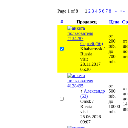
Page 1 of 8
1
2
3
4
5
6
7
8
»
»»
#
Продавец
Цена
Ср
от
200
от
Сергей (56)
rub.
дн
Khabarovsk /
до
до
Russia
700
дн
visit
rub.
28.11.2017
05:30
от
от
↑
Александр
500
дн
(53)
rub.
до
Omsk /
до
14
Russia
10000
дн
visit
rub.
25.06.2026
09:07