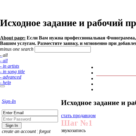
Исходное задание и рабочий пр
About page:
Если Вам нужна профессиональная Фонограмма, м
Вашим услугам. Разместите заявку, и мгновенно при добавле
minus one search
- all
- all
- in artists
- in song title
- advanced
- help
Sign-In
Исходное задание и ра
стать продавцом
Шаг №1
звукозапись
create an account
¦
forgot