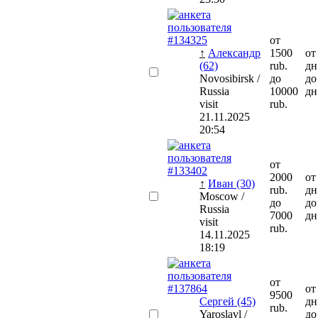
от
↑
Александр
1500
от
(62)
rub.
дн
Novosibirsk /
до
до
Russia
10000
дн
visit
rub.
21.11.2025
20:54
от
2000
от
↑
Иван (30)
rub.
дн
Moscow /
до
до
Russia
7000
дн
visit
rub.
14.11.2025
18:19
от
от
9500
Сергей (45)
дн
rub.
Yaroslavl /
до