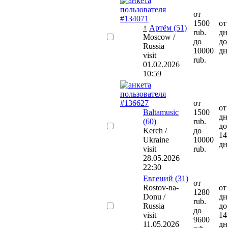
от
1500
от
↑
Артём (51)
rub.
дн
Moscow /
до
до
Russia
10000
дн
visit
rub.
01.02.2026
10:59
от
от
Baltamusic
1500
дн
(60)
rub.
до
Kerch /
до
14
Ukraine
10000
дн
visit
rub.
28.05.2026
22:30
Евгений (31)
от
Rostov-na-
от
1280
Donu /
дн
rub.
Russia
до
до
visit
14
9600
11.05.2026
дн