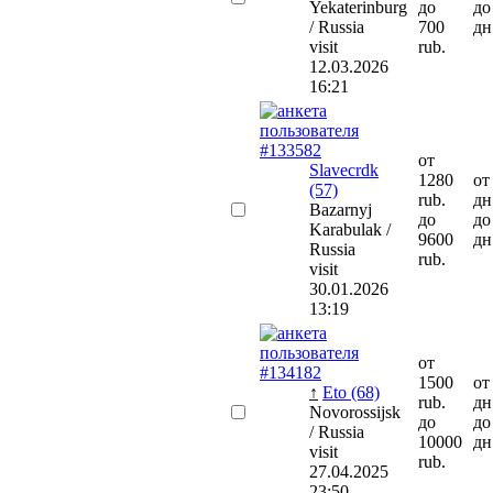
Yekaterinburg
до
до
/ Russia
700
дн
visit
rub.
12.03.2026
16:21
от
Slavecrdk
1280
от
(57)
rub.
дн
Bazarnyj
до
до
Karabulak /
9600
дн
Russia
rub.
visit
30.01.2026
13:19
от
1500
от
↑
Eto (68)
rub.
дн
Novorossijsk
до
до
/ Russia
10000
дн
visit
rub.
27.04.2025
23:50