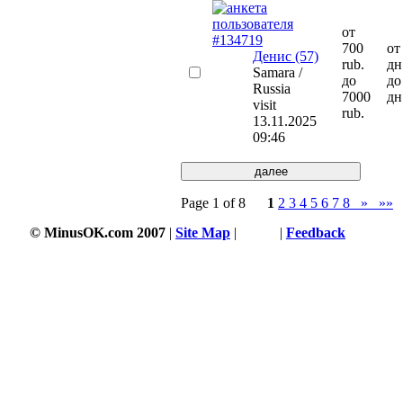
от
700
от
Денис (57)
rub.
дн
Samara /
до
до
Russia
7000
дн
visit
rub.
13.11.2025
09:46
Page 1 of 8
1
2
3
4
5
6
7
8
»
»»
© MinusOK.com 2007
|
Site Map
|
Terms
|
Feedback