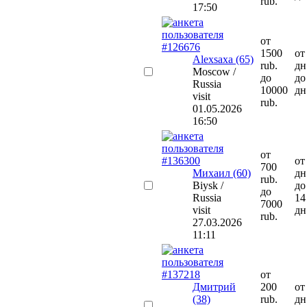
rub.
17:50
от
1500
от
Alexsaxa (65)
rub.
дн
Moscow /
до
до
Russia
10000
дн
visit
rub.
01.05.2026
16:50
от
от
700
Михаил (60)
дн
rub.
Biysk /
до
до
Russia
14
7000
visit
дн
rub.
27.03.2026
11:11
от
Дмитрий
200
от
(38)
rub.
дн