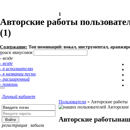
1
1
Авторские работы пользовател
(1)
Содержание:
Топ номинаций: вокал, инструментал, аранжировк
поиск минусовок
- везде
- везде
- в исполнителях
- в названии песни
- расширенный
- помощь
Личный кабинет
Пользователи
»
Авторские работы
Авторские работы
наш
регистрация
¦
забыли