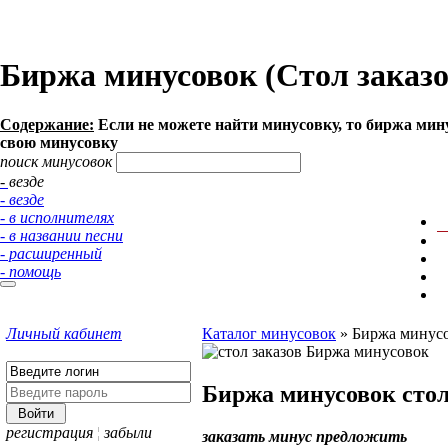
Биржа минусовок (Стол заказ
Содержание:
Если не можете найти минусовку, то биржа мину
свою минусовку
поиск минусовок
- везде
- везде
- в исполнителях
- в названии песни
- расширенный
- помощь
Личный кабинет
Каталог минусовок
»
Биржа минусов
Биржа минусовок
стол
регистрация
¦
забыли
заказать минус
предложить