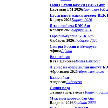
Галя ( Ехали казаки ) BEK Gbm
Партизан FM 2026
Партизан FM 
Пусть вам в жизни повезет BEK
Карпук 2026
Карпук 2026
Я так любила БЭК Am
Карпук 2026
Карпук 2026
Гармонь-гулёна БЭК Gm
Любарец 2026
Любарец 2026
Сестры Россия и Беларусь
Афина
Афина
Волшебник
Катя Елисеева
Катя Елисеева
А у нас на озере лилии цветут Б
Абросимов 2026
Абросимов 2026
Балалайки
Андерсон
Андерсон
Синяя вода
Татьяна Куртукова
Татьяна Курт
Муж мой дорогой бэк Gm
Владина 2026
Владина 2026