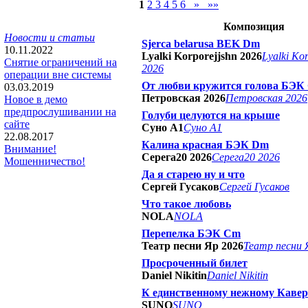
1
2
3
4
5
6
»
»»
Композиция
Новости и статьи
Sjerca belarusa BEK Dm
10.11.2022
Lyalki Korporejjshn 2026
Lyalki Kor
Снятие ограничений на
2026
операции вне системы
От любви кружится голова БЭК
03.03.2019
Петровская 2026
Петровская 2026
Новое в демо
предпрослушивании на
Голуби целуются на крыше
сайте
Суно А1
Суно А1
22.08.2017
Калина красная БЭК Dm
Внимание!
Серега20 2026
Серега20 2026
Мошенничество!
Да я старею ну и что
Сергей Гусаков
Сергей Гусаков
Что такое любовь
NOLA
NOLA
Перепелка БЭК Cm
Театр песни Яр 2026
Театр песни 
Просроченный билет
Daniel Nikitin
Daniel Nikitin
К единственному нежному Кавер
SUNO
SUNO