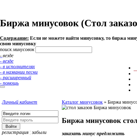
Биржа минусовок (Стол заказов
Содержание:
Если не можете найти минусовку, то биржа мину
свою минусовку
поиск минусовок
- везде
- везде
- в исполнителях
- в названии песни
- расширенный
- помощь
Личный кабинет
Каталог минусовок
»
Биржа минусов
Биржа минусовок
стол
регистрация
¦
забыли
заказать минус
предложить