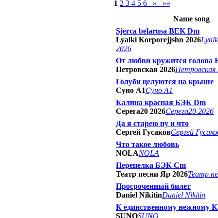
1
2
3
4
5
6
»
»»
Name song
Sjerca belarusa BEK Dm
Lyalki Korporejjshn 2026
Lyalk
2026
От любви кружится голова
Петровская 2026
Петровская 
Голуби целуются на крыше
Суно А1
Суно А1
Калина красная БЭК Dm
Серега20 2026
Серега20 2026
Да я старею ну и что
Сергей Гусаков
Сергей Гусако
Что такое любовь
NOLA
NOLA
Перепелка БЭК Cm
Театр песни Яр 2026
Театр пе
Просроченный билет
Daniel Nikitin
Daniel Nikitin
К единственному нежному К
SUNO
SUNO