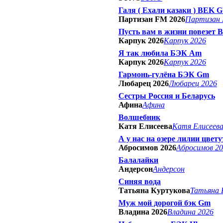
Галя ( Ехали казаки ) BEK 
Партизан FM 2026
Партизан 
Пусть вам в жизни повезет
Карпук 2026
Карпук 2026
Я так любила БЭК Am
Карпук 2026
Карпук 2026
Гармонь-гулёна БЭК Gm
Любарец 2026
Любарец 2026
Сестры Россия и Беларусь
Афина
Афина
Волшебник
Катя Елисеева
Катя Елисеев
А у нас на озере лилии цвет
Абросимов 2026
Абросимов 2
Балалайки
Андерсон
Андерсон
Синяя вода
Татьяна Куртукова
Татьяна 
Муж мой дорогой бэк Gm
Владина 2026
Владина 2026