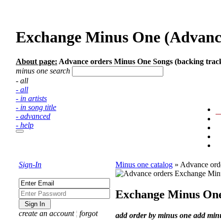
Exchange Minus One (Advance 
About page:
Advance orders Minus One Songs (backing track
minus one search
- all
- all
- in artists
- in song title
- advanced
- help
Sign-In
Minus one catalog
»
Advance ord
Exchange Minus On
create an account
¦
forgot
add order by minus one
add min