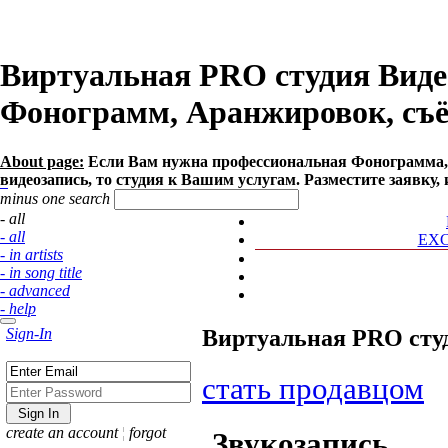
Виртуальная PRO студия Видео
Фонограмм, Аранжировок, съё
About page:
Если Вам нужна профессиональная Фонограмма, 
видеозапись, то студия к Вашим услугам. Разместите заявку,
minus one search
- all
- all
EX
- in artists
- in song title
- advanced
- help
Sign-In
Виртуальная PRO студ
стать продавцом
create an account
¦
forgot
Звукозапись