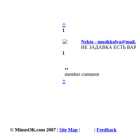
+
1
Nekto - musikkolya@mail.
НЕ ЗАДАВКА ЕСТЬ ВАРИ
1
••
member comment
+
© MinusOK.com 2007
|
Site Map
|
Terms
|
Feedback