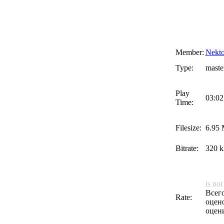
Member:
Nekt
Type:
maste
Play
03:02
Time:
Filesize:
6.95
Bitrate:
320 k
is not
Всег
Rate:
оцено
оцен