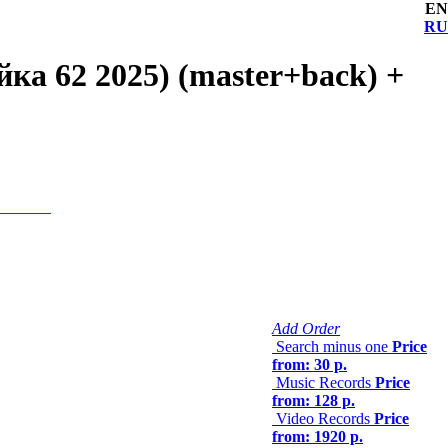
EN
RU
ка 62 2025) (master+back) +
Add Order
Search minus one
Price
from: 30 р.
Music Records
Price
from: 128 р.
Video Records
Price
from: 1920 р.