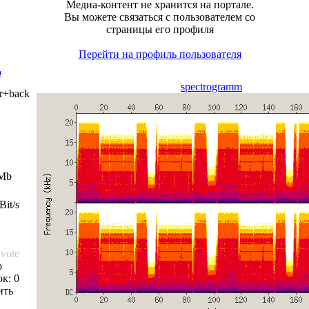
Медиа-контент не хранится на портале.
Вы можете связаться с пользователем со
страницы его профиля
Перейти на профиль пользователя
o
spectrogramm
r+back
 Mb
Bit/s
 vote
о
к: 0
ить