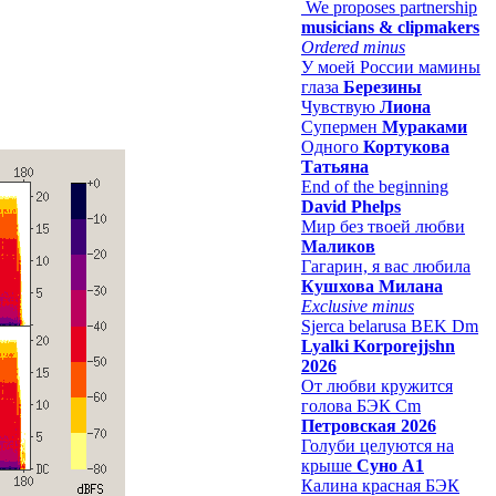
We proposes partnership
musicians & clipmakers
Ordered minus
У моей России мамины
глаза
Березины
Чувствую
Лиона
Супермен
Мураками
Одного
Кортукова
Татьяна
End of the beginning
David Phelps
Мир без твоей любви
Маликов
Гагарин, я вас любила
Кушхова Милана
Exclusive minus
Sjerca belarusa BEK Dm
Lyalki Korporejjshn
2026
От любви кружится
голова БЭК Cm
Петровская 2026
Голуби целуются на
крыше
Суно А1
Калина красная БЭК