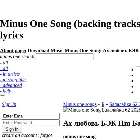
Minus One Song (backing track
lyrics
About page:
Download Music Minus One Song: Ах любовь БЭК 
minus one search
- all
- all
- in artists
- in song title
- advanced
- help
Sign-In
Minus one songs
»
Б
»
Балалайка 62 
Ах любовь БЭК Hm
Ба
create an account
¦
forgot
minus one song