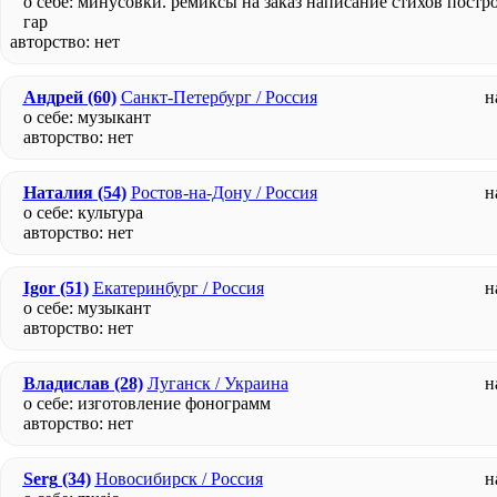
о себе: минусовки. ремиксы на заказ написание стихов постр
гар
авторство:
нет
Андрей
(60)
Санкт-Петербург / Россия
н
о себе: музыкант
авторство:
нет
Наталия
(54)
Ростов-на-Дону / Россия
н
о себе: культура
авторство:
нет
Igor
(51)
Екатеринбург / Россия
н
о себе: музыкант
авторство:
нет
Владислав
(28)
Луганск / Украина
н
о себе: изготовление фонограмм
авторство:
нет
Serg
(34)
Новосибирск / Россия
н