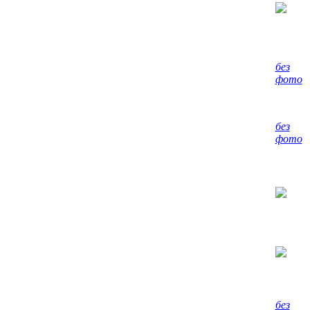
без
фото
без
фото
без