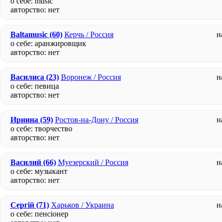
о себе: music
авторство:
нет
Baltamusic
(60)
Керчь / Россия
н
о себе: аранжировщик
авторство:
нет
Василиса
(23)
Воронеж / Россия
н
о себе: певица
авторство:
нет
Ириина
(59)
Ростов-на-Дону / Россия
н
о себе: творчество
авторство:
нет
Василий
(66)
Муезерский / Россия
н
о себе: музыкант
авторство:
нет
Сергій
(71)
Харьков / Украина
н
о себе: пенсіонер