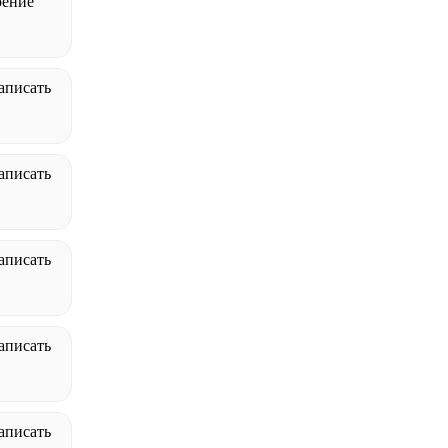
оение
аписать
аписать
аписать
аписать
аписать