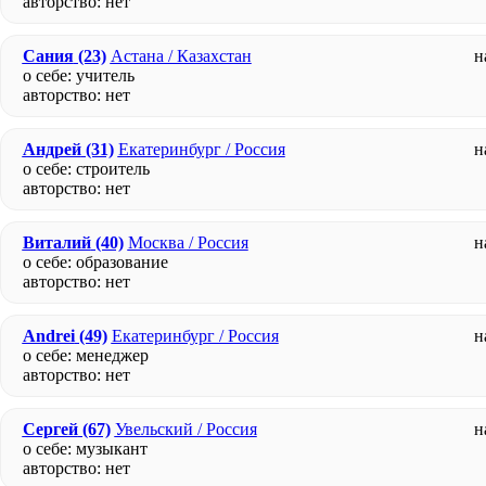
авторство:
нет
Сания
(23)
Астана / Казахстан
н
о себе: учитель
авторство:
нет
Андрей
(31)
Екатеринбург / Россия
н
о себе: строитель
авторство:
нет
Виталий
(40)
Москва / Россия
н
о себе: образование
авторство:
нет
Andrei
(49)
Екатеринбург / Россия
н
о себе: менеджер
авторство:
нет
Сергей
(67)
Увельский / Россия
н
о себе: музыкант
авторство:
нет