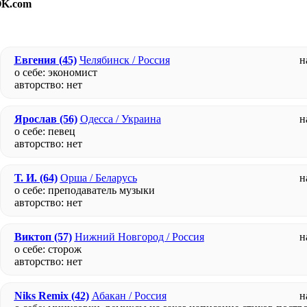
OK.com
Евгения
(45)
Челябинск / Россия
н
о себе: экономист
авторство:
нет
Ярослав
(56)
Одесса / Украина
н
о себе: певец
авторство:
нет
Т. И.
(64)
Орша / Беларусь
н
о себе: преподаватель музыки
авторство:
нет
Виктоп
(57)
Нижний Новгород / Россия
н
о себе: сторож
авторство:
нет
Niks Remix
(42)
Абакан / Россия
н