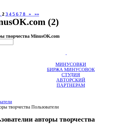
1
1
2
2
3
3
4
4
5
5
6
6
7
7
8
8
»
»
»»
»»
nusOK.com (2)
ры творчества MinusOK.com
МИНУСОВКИ
БИРЖА МИНУСОВОК
СТУДИЯ
АВТОРСКИЙ
ПАРТНЕРАМ
ватели
зователи
и авторы творчества