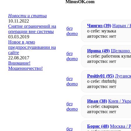
MinusOK.com
Новости и статьи
10.11.2022
Чингиз
(39)
Нарын / 
Снятие ограничений на
без
о себе: музыка
операции вне системы
фото
авторство:
нет
03.03.2019
Новое в демо
предпрослушивании на
Ирина
(49)
Щелкино 
сайте
без
о себе: работник кул
22.08.2017
фото
авторство:
нет
Внимание!
Мошенничество!
Positiv01
(95)
Луганск
без
о себе: rhtrhtrhj
фото
авторство:
нет
Иван
(38)
Киев / Укр
без
о себе: сварщик
фото
авторство:
нет
Борис
(48)
Москва / 
без