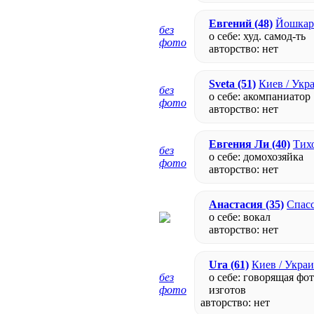
Евгений
(48)
Йошкар-
без
о себе: худ. самод-ть
фото
авторство:
нет
Sveta
(51)
Киев / Укр
без
о себе: акомпаниатор
фото
авторство:
нет
Евгения Ли
(40)
Тихо
без
о себе: домохозяйка
фото
авторство:
нет
Анастасия
(35)
Спасс
о себе: вокал
авторство:
нет
Ura
(61)
Киев / Укра
без
о себе: говорящая фот
фото
изготов
авторство:
нет