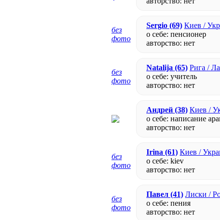
авторство:
нет
Sergio
(69)
Киев / Ук
без
о себе: пенсионер
фото
авторство:
нет
Natalija
(65)
Рига / Л
без
о себе: учитель
фото
авторство:
нет
Андрей
(38)
Киев / У
о себе: написание ар
авторство:
нет
Irina
(61)
Киев / Укр
без
о себе: kiev
фото
авторство:
нет
Павел
(41)
Лиски / Р
без
о себе: пения
фото
авторство:
нет