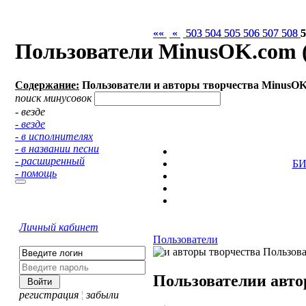
««
««
«
«
503
503
504
504
505
505
506
506
507
507
508
508
Пользователи MinusOK.com (
Содержание:
Пользователи и авторы творчества MinusO
поиск минусовок
- везде
- везде
- в исполнителях
- в названии песни
- расширенный
Б
- помощь
Личный кабинет
Пользователи
Пользователи
и авто
регистрация
¦
забыли