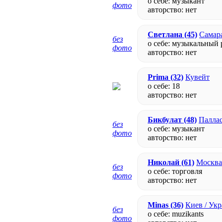
о себе: музыкант
фото
авторство:
нет
Светлана
(45)
Самара
без
о себе: музыкальный
фото
авторство:
нет
Prima
(32)
Кувейт
о себе: 18
авторство:
нет
Бикбулат
(48)
Паллас
без
о себе: музыкант
фото
авторство:
нет
Николай
(61)
Москва 
без
о себе: торговля
фото
авторство:
нет
Minas
(36)
Киев / Ук
без
о себе: muzikants
фото