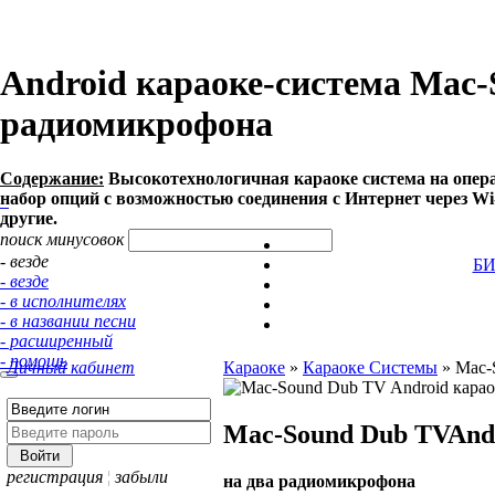
Android караоке-система Mac-
радиомикрофона
Содержание:
Высокотехнологичная караоке система на опера
набор опций с возможностью соединения c Интернет через Wi-
другие.
поиск минусовок
- везде
Б
- везде
- в исполнителях
- в названии песни
- расширенный
- помощь
Личный кабинет
Караоке
»
Караоке Системы
»
Mac-
Mac-Sound Dub TV
And
регистрация
¦
забыли
на два радиомикрофона