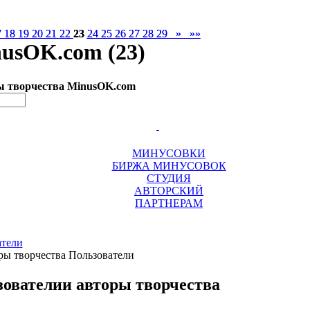
7
7
18
18
19
19
20
20
21
21
22
22
23
23
24
24
25
25
26
26
27
27
28
28
29
29
»
»
»»
»»
usOK.com (23)
ы творчества MinusOK.com
МИНУСОВКИ
БИРЖА МИНУСОВОК
СТУДИЯ
АВТОРСКИЙ
ПАРТНЕРАМ
атели
зователи
и авторы творчества