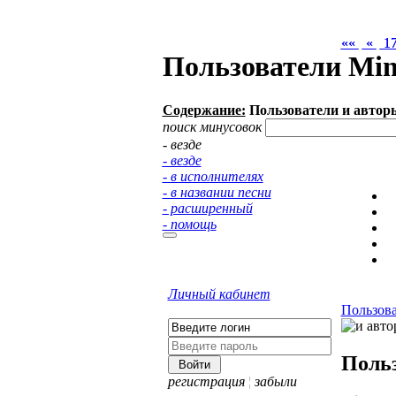
««
««
«
«
1
1
Пользователи Min
Содержание:
Пользователи и автор
поиск минусовок
- везде
- везде
- в исполнителях
- в названии песни
- расширенный
- помощь
Личный кабинет
Пользов
Поль
регистрация
¦
забыли