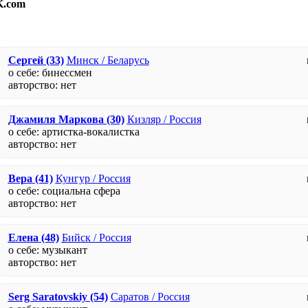
K.com
Сергей
(33)
Минск / Беларусь
о себе: бинессмен
авторство:
нет
Джамиля Маркова
(30)
Кизляр / Россия
о себе: артистка-вокалистка
авторство:
нет
Вера
(41)
Кунгур / Россия
о себе: социальна сфера
авторство:
нет
Елена
(48)
Бийск / Россия
о себе: музыкант
авторство:
нет
Serg Saratovskiy
(54)
Саратов / Россия