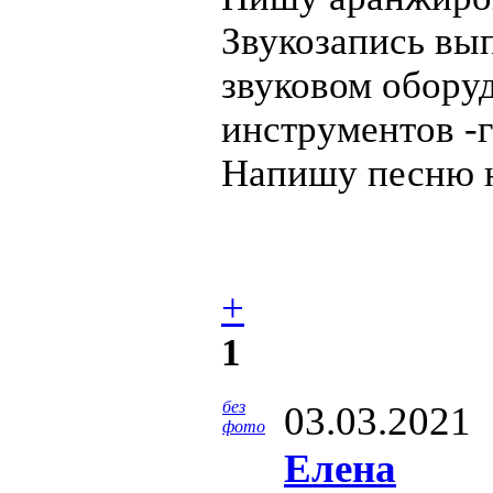
Звукозапись вы
звуковом обору
инструментов -г
Напишу песню н
+
1
без
03.03.2021
фото
Елена