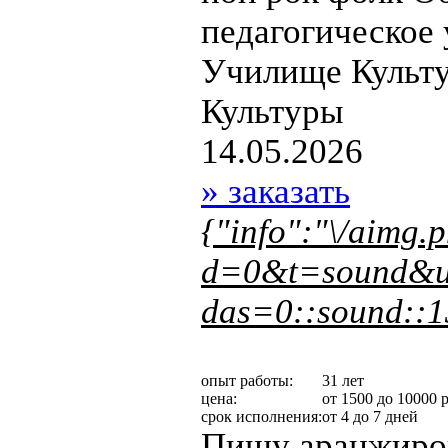
педагогическое
Училище Культ
Культуры
14.05.2026
» заказать
{"info":"\/aimg.
d=0&t=sound&u
das=0::sound::1
опыт работы:
31 лет
цена:
от 1500 до 10000 р
срок исполнения:
от 4 до 7 дней
Пишу аранжировк