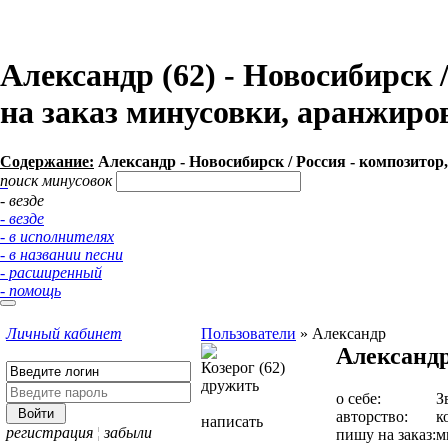
Александр (62) - Новосибирск 
на заказ минусовки, аранжир
Содержание:
Александр - Новосибирск / Россия - композитор
поиск минусовок
- везде
- везде
- в исполнителях
- в названии песни
- расширенный
- помощь
Личный кабинет
Пользователи
»
Александр
Александ
Козерог (62)
дружить
о себе:
З
авторство:
к
написать
регистрация
¦
забыли
пишу на заказ:
м