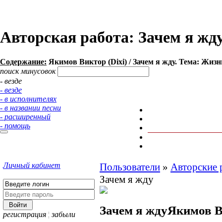
Авторская работа: Зачем я жду
Содержание:
Якимов Виктор (Dixi) / Зачем я жду. Тема: Жизнь.
поиск минусовок
- везде
- везде
- в исполнителях
- в названии песни
- расширенный
- помощь
Личный кабинет
Пользователи
»
Авторские 
Зачем я жду
Зачем я жду
Якимов В
регистрация
¦
забыли