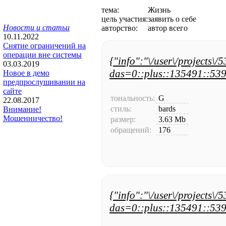
тема:
Жизнь
цель участия:
заявить о себе
Новости и статьи
авторство:
автор всего
10.11.2022
Снятие ограничений на
операции вне системы
{"info":"\/user\/projects\/
03.03.2019
das=0::plus::135491::539
Новое в демо
предпрослушивании на
сайте
тональность:
G
22.08.2017
стиль:
bards
Внимание!
Мошенничество!
размер:
3.63 Mb
обращений:
176
{"info":"\/user\/projects\/
das=0::plus::135491::539