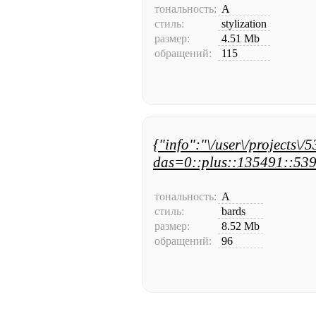
тональность:
A
стиль:
stylization
размер:
4.51 Mb
обращений:
115
{"info":"\/user\/projects\/
das=0::plus::135491::539
тональность:
A
стиль:
bards
размер:
8.52 Mb
обращений:
96