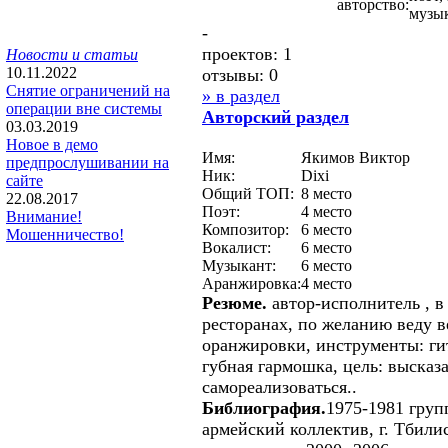
авторство:
музык
-
проектов: 1
Новости и статьи
10.11.2022
отзывы: 0
Снятие ограничений на
» в раздел
операции вне системы
Авторcкий раздел
03.03.2019
Новое в демо
Имя:
Якимов Виктор
предпрослушивании на
Ник:
Dixi
сайте
Общий ТОП:
8 место
22.08.2017
Поэт:
4 место
Внимание!
Композитор:
6 место
Мошенничество!
Вокалист:
6 место
Музыкант:
6 место
Аранжировка:
4 место
Резюме.
автор-исполнитель , в 
ресторанах, по желанию веду 
оранжировки, инструменты: гит
губная гармошка, цель: высказа
самореализоваться..
Библиография.
1975-1981 груп
армейский коллектив, г. Тбилис