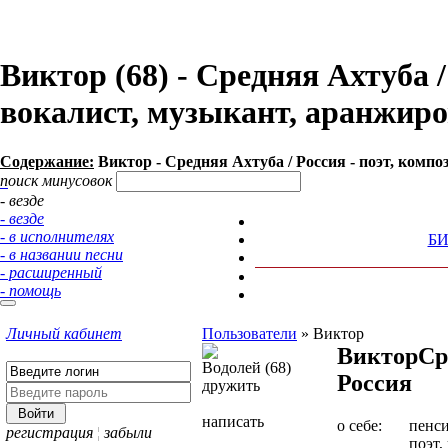
Виктор (68) - Средняя Ахтуба /
вокалист, музыкант, аранжир
Содержание:
Виктор - Средняя Ахтуба / Россия - поэт, комп
поиск минусовок
- везде
- везде
- в исполнителях
Б
- в названии песни
- расширенный
- помощь
Личный кабинет
Пользователи
»
Виктор
Виктор
Ср
Водолей (68)
Россия
дружить
написать
о себе:
пенс
регистрация
¦
забыли
поэт,