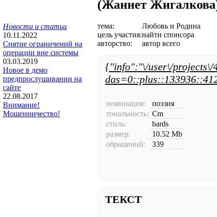
(Жаннет Жигалкова
тема:
Любовь и Родина
Новости и статьи
цель участия:
найти спонсора
10.11.2022
авторство:
автор всего
Снятие ограничений на
операции вне системы
03.03.2019
{"info":"\/user\/projects\
Новое в демо
das=0::plus::133936::412
предпрослушивании на
сайте
22.08.2017
номинация:
поэзия
Внимание!
тональность:
Cm
Мошенничество!
стиль:
bards
размер:
10.52 Mb
обращений:
339
ТЕКСТ