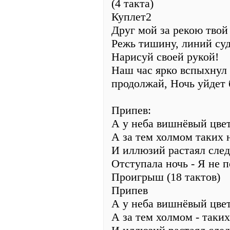
(4 такта)
Куплет2
Друг мой за рекою твой
Режь тишину, линий су
Нарисуй своей рукой!
Наш час ярко вспыхнул 
продолжай, Ночь уйдет 
Припев:
А у неба вишнёвый цвет
А за тем холмом таких 
И иллюзий растаял след
Отступала ночь - Я не п
Проигрыш (18 тактов)
Припев
А у неба вишнёвый цвет
А за тем холмом - таких