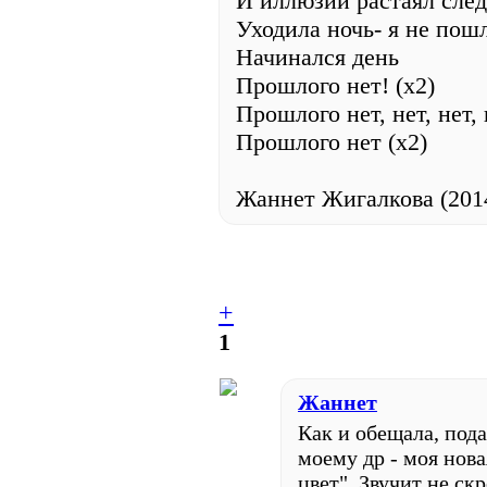
И иллюзий растаял след
Уходила ночь- я не пошл
Начинался день
Прошлого нет! (х2)
Прошлого нет, нет, нет, н
Прошлого нет (х2)
Жаннет Жигалкова (2014
+
1
Жаннет
Как и обещала, пода
моему др - моя нова
цвет". Звучит не ск