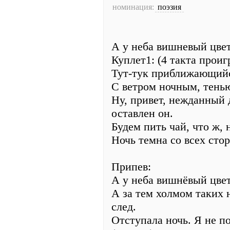
номинация:
поэзия
А у неба вишневый цве
Куплет1: (4 такта прои
Тут-тук приближающийс
С ветром ночным, тень
Ну, привет, нежданный 
оставлен он.
Будем пить чай, что ж, 
Ночь темна со всех стор
Припев:
А у неба вишнёвый цвет
А за тем холмом таких 
след.
Отступала ночь. Я не по