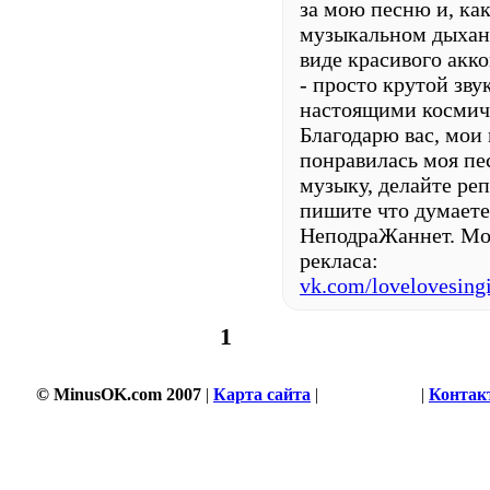
за мою песню и, как
музыкальном дыхан
виде красивого акк
- просто крутой звук
настоящими космич
Благодарю вас, мои
понравилась моя пес
музыку, делайте реп
пишите что думаете 
НеподраЖаннет. Мой
рекласа:
vk.com/lovelovesing
1
© MinusOK.com 2007
|
Карта сайта
|
Соглашение
|
Контак