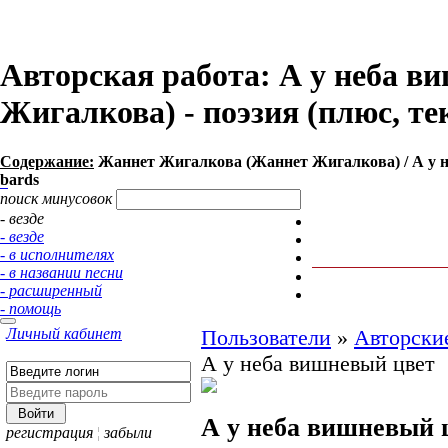
Авторская работа: А у неба 
Жигалкова) - поэзия (плюс, те
Содержание:
Жаннет Жигалкова (Жаннет Жигалкова) / А у не
bards
поиск минусовок
- везде
- везде
- в исполнителях
- в названии песни
- расширенный
- помощь
Личный кабинет
Пользователи
»
Авторски
А у неба вишневый цвет
А у неба вишневый 
регистрация
¦
забыли