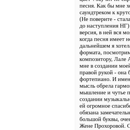
песня. Как бы мне х
саундтреком к крут
(Не поверите - стал
до наступления НГ) 
версия, в ней вся м
когда песня имеет н
дальнейшем я хотел
формата, посмотрим
композитору, Лале 
мне в создании мое
правой рукой - она 
фортепиано. И имен
мысль обрела гармо
мышление и чутье п
создании музыкальн
ей огромное спасиб
обязана замечатель
большой буквы, оче
Жене Прохоровой. С