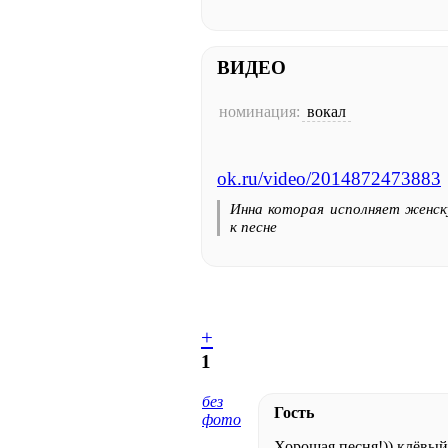
ВИДЕО
номинация:
вокал
ok.ru/video/2014872473883
Инна которая исполняет женск
к песне
+
1
без
Гость
фото
Хорошая песня!)) клёвый