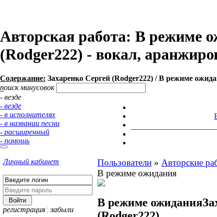
Авторская работа: В режиме о
(Rodger222) - вокал, аранжиров
Содержание:
Захаренко Сергей (Rodger222) / В режиме ожидан
поиск минусовок
- везде
- везде
- в исполнителях
- в названии песни
- расширенный
- помощь
Личный кабинет
Пользователи
»
Авторские ра
В режиме ожидания
В режиме ожидания
За
регистрация
¦
забыли
(Rodger222)