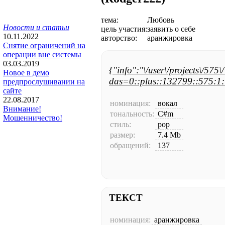
тема:
Любовь
Новости и статьи
цель участия:
заявить о себе
10.11.2022
авторство:
аранжировка
Снятие ограничений на
операции вне системы
03.03.2019
{"info":"\/user\/projects\/575
Новое в демо
das=0::plus::132799::575:1:
предпрослушивании на
сайте
22.08.2017
номинация:
вокал
Внимание!
тональность:
C#m
Мошенничество!
стиль:
pop
размер:
7.4 Mb
обращений:
137
ТЕКСТ
номинация:
аранжировка