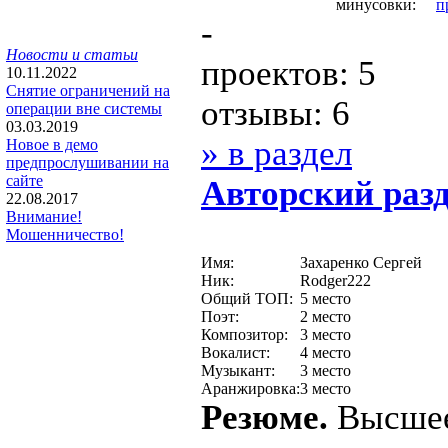
минусовки:
п
-
Новости и статьи
проектов: 5
10.11.2022
Снятие ограничений на
отзывы: 6
операции вне системы
03.03.2019
» в раздел
Новое в демо
предпрослушивании на
сайте
Авторcкий раз
22.08.2017
Внимание!
Мошенничество!
Имя:
Захаренко Сергей
Ник:
Rodger222
Общий ТОП:
5 место
Поэт:
2 место
Композитор:
3 место
Вокалист:
4 место
Музыкант:
3 место
Аранжировка:
3 место
Резюме.
Высшее,