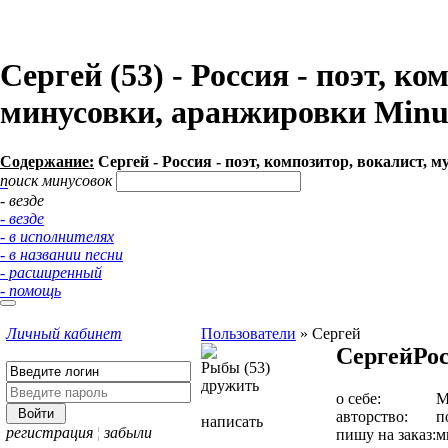
Сергей (53) - Россия - поэт, 
минусовки, аранжировки Min
Содержание:
Сергей - Россия - поэт, композитор, вокалист,
поиск минусовок
- везде
- везде
- в исполнителях
- в названии песни
- расширенный
- помощь
Личный кабинет
Пользователи
»
Сергей
Сергей
Ро
Рыбы (53)
дружить
о себе:
М
авторство:
п
написать
регистрация
¦
забыли
пишу на заказ:
м