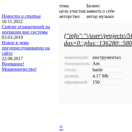
тема:
Бизнес
цель участия:
заявить о себе
Новости и статьи
авторство:
автор музыки
10.11.2022
Снятие ограничений на
операции вне системы
{"info":"\/user\/projects\/
03.03.2019
das=0::plus::136280::580
Новое в демо
предпрослушивании на
сайте
номинация:
инструментал
22.08.2017
тональность:
Am
Внимание!
Мошенничество!
стиль:
bards
размер:
4.17 Mb
обращений:
150
+