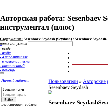
Авторская работа: Sesenbaev Se
инструментал (плюс)
Содержание:
Sesenbaev Seydash (Seydash) / Sesenbaev Seydash.
поиск минусовок
- везде
- везде
- в исполнителях
- в названии песни
- расширенный
- помощь
Личный кабинет
Пользователи
»
Авторские 
Sesenbaev Seydash
Sesenbaev Seydash
Ses
регистрация
¦
забыли