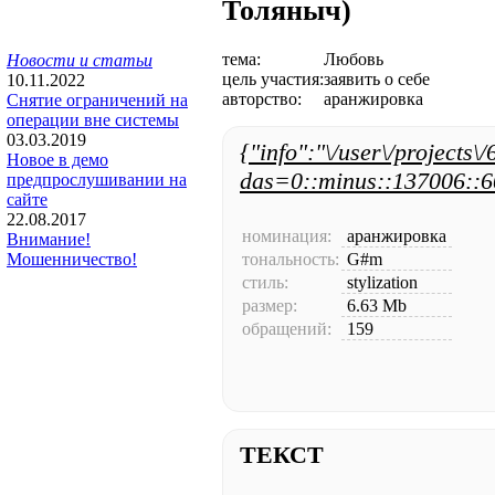
Толяныч)
тема:
Любовь
Новости и статьи
цель участия:
заявить о себе
10.11.2022
авторство:
аранжировка
Снятие ограничений на
операции вне системы
03.03.2019
{"info":"\/user\/projects\
Новое в демо
das=0::minus::137006::6
предпрослушивании на
сайте
22.08.2017
номинация:
аранжировка
Внимание!
тональность:
G#m
Мошенничество!
стиль:
stylization
размер:
6.63 Mb
обращений:
159
ТЕКСТ