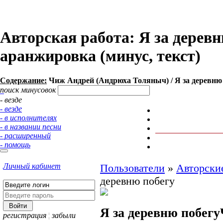
Авторская работа: Я за дерев
аранжировка (минус, текст)
Содержание:
Чиж Андрей (Андрюха Толяныч) / Я за деревню по
поиск минусовок
- везде
- везде
- в исполнителях
- в названии песни
- расширенный
- помощь
Личный кабинет
Пользователи
»
Авторски
деревню побегу
Я за деревню побегу
регистрация
¦
забыли