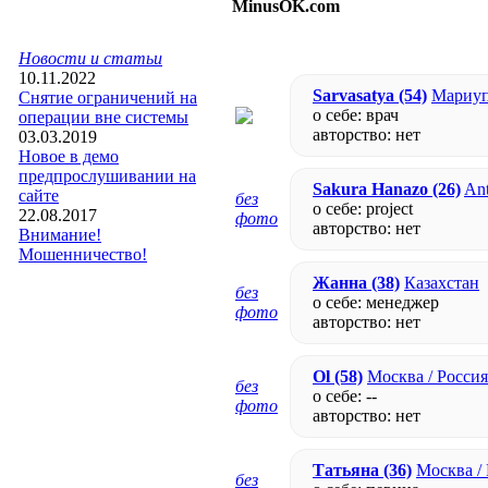
MinusOK.com
Новости и статьи
10.11.2022
Sarvasatya
(54)
Мариуп
Снятие ограничений на
о себе: врач
операции вне системы
авторство:
нет
03.03.2019
Новое в демо
предпрослушивании на
Sakura Hanazo
(26)
An
сайте
без
о себе: project
22.08.2017
фото
авторство:
нет
Внимание!
Мошенничество!
Жанна
(38)
Казахстан
без
о себе: менеджер
фото
авторство:
нет
Ol
(58)
Москва / Россия
без
о себе: --
фото
авторство:
нет
Татьяна
(36)
Москва /
без