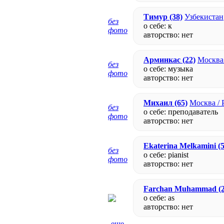
Тимур
(38)
Узбекистан
без
о себе: к
фото
авторство:
нет
Арминкас
(22)
Москва 
без
о себе: музыка
фото
авторство:
нет
Михаил
(65)
Москва / 
без
о себе: преподаватель
фото
авторство:
нет
Ekaterina Melkamini
(5
без
о себе: pianist
фото
авторство:
нет
Farchan Muhammad
(2
о себе: as
авторство:
нет
- еще -