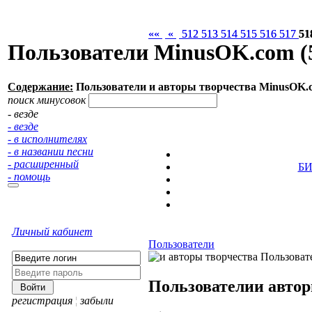
««
««
«
«
512
512
513
513
514
514
515
515
516
516
517
517
51
51
Пользователи MinusOK.com (
Содержание:
Пользователи и авторы творчества MinusOK.
поиск минусовок
- везде
- везде
- в исполнителях
- в названии песни
- расширенный
Б
- помощь
Личный кабинет
Пользователи
Пользователи
и авто
регистрация
¦
забыли