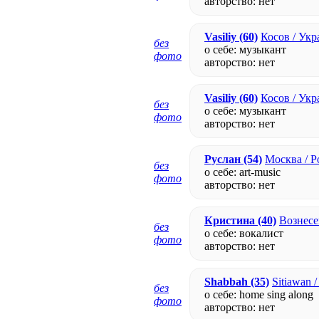
авторство:
нет
Vasiliy
(60)
Косов / Укр
без
о себе: музыкант
фото
авторство:
нет
Vasiliy
(60)
Косов / Укр
без
о себе: музыкант
фото
авторство:
нет
Руслан
(54)
Москва / Р
без
о себе: art-music
фото
авторство:
нет
Кристина
(40)
Вознесе
без
о себе: вокалист
фото
авторство:
нет
Shabbah
(35)
Sitiawan 
без
о себе: home sing along
фото
авторство:
нет