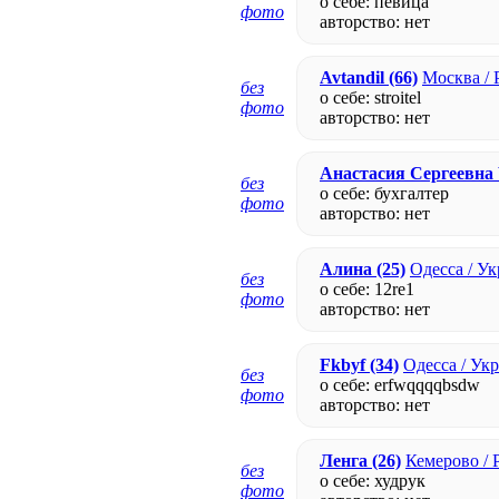
о себе: певица
фото
авторство:
нет
Avtandil
(66)
Москва / 
без
о себе: stroitel
фото
авторство:
нет
Анастасия Сергеевна
без
о себе: бухгалтер
фото
авторство:
нет
Алина
(25)
Одесса / У
без
о себе: 12re1
фото
авторство:
нет
Fkbyf
(34)
Одесса / Ук
без
о себе: erfwqqqqbsdw
фото
авторство:
нет
Ленга
(26)
Кемерово / 
без
о себе: худрук
фото