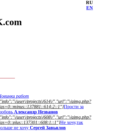
RU
EN
K.com
Новинки работ
"info":"\/user\/projects\/614\/","url":"\/aimg.php?
das=0::minus::137881::614:2::1"}
Прости за
любовь
Александр Незванов
"info":"\/user\/projects\/608\/","url":"\/aimg.php?
as=0::plus::137301::608:1::1"}
Не хочу,так
больше не хочу
Сергей Завьялов