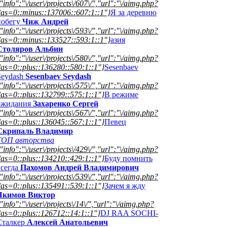
"info":"\/user\/projects\/607\/","url":"\/aimg.php?
das=0::minus::137006::607:1::1"}
Я за деревню
побегу
Чиж Андрей
"info":"\/user\/projects\/593\/","url":"\/aimg.php?
das=0::minus::133527::593:1::1"}
азия
Столяров Альбин
"info":"\/user\/projects\/580\/","url":"\/aimg.php?
as=0::plus::136280::580:1::1"}
Sesenbaev
Seydash
Sesenbaev Seydash
"info":"\/user\/projects\/575\/","url":"\/aimg.php?
as=0::plus::132799::575:1::1"}
В режиме
ожидания
Захаренко Сергей
"info":"\/user\/projects\/567\/","url":"\/aimg.php?
as=0::plus::136045::567:1::1"}
Певец
Скрипаль Владимир
ТОП авторства
"info":"\/user\/projects\/429\/","url":"\/aimg.php?
as=0::plus::134210::429:1::1"}
Буду помнить
всегда
Пахомов Андрей Владимирович
"info":"\/user\/projects\/539\/","url":"\/aimg.php?
as=0::plus::135491::539:1::1"}
Зачем я жду
Якимов Виктор
"info":"\/user\/projects\/14\/","url":"\/aimg.php?
as=0::plus::126712::14:1::1"}
DJ RAA SOCHI-
Сталкер
Алексей Анатольевич