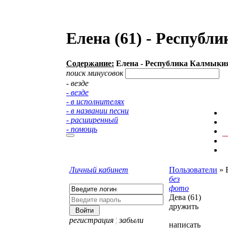
Елена (61) - Республ
Содержание:
Елена - Республика Калмыкия
поиск минусовок
- везде
- везде
- в исполнителях
- в названии песни
- расширенный
- помощь
Личный кабинет
Пользователи
»
без
фото
Дева (61)
дружить
регистрация
¦
забыли
написать