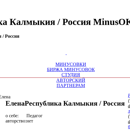
ика Калмыкия / Россия MinusO
 / Россия
МИНУСОВКИ
БИРЖА МИНУСОВОК
СТУДИЯ
АВТОРСКИЙ
ПАРТНЕРАМ
Елена
{
Елена
Республика Калмыкия / Россия
о себе:
Педагог
{
авторство:
нет
d