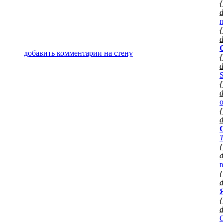
{
{
добавить комментарии на стену
{
d
{
d
{
d
{
d
{
d
{
d