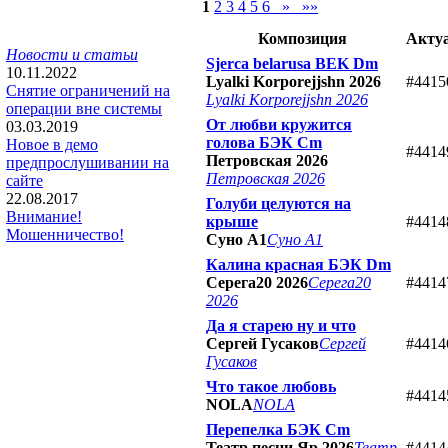
1
2
3
4
5
6
»
»»
Композиция
Акту
Новости и статьи
Sjerca belarusa BEK Dm
10.11.2022
Lyalki Korporejjshn 2026
#4415
Снятие ограничений на
Lyalki Korporejjshn 2026
операции вне системы
От любви кружится
03.03.2019
голова БЭК Cm
Новое в демо
#4414
Петровская 2026
предпрослушивании на
Петровская 2026
сайте
22.08.2017
Голуби целуются на
Внимание!
крыше
#4414
Мошенничество!
Суно А1
Суно А1
Калина красная БЭК Dm
Серега20 2026
Серега20
#4414
2026
Да я старею ну и что
Сергей Гусаков
Сергей
#4414
Гусаков
Что такое любовь
#4414
NOLA
NOLA
Перепелка БЭК Cm
Театр песни Яр 2026
Театр
#4414