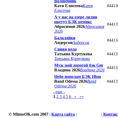
Волшебник
Катя Елисеева
Катя
#4413
Елисеева
А у нас на озере лилии
цветут БЭК ремикс
#4413
Абросимов 2026
Абросимов
2026
Балалайки
#4413
Андерсон
Андерсон
Синяя вода
Татьяна Куртукова
#4413
Татьяна Куртукова
Муж мой дорогой бэк Gm
#4413
Владина 2026
Владина 2026
Небо пополам БЭК Hbm
Band Odessa 2026
Band
#4413
Odessa 2026
- еще -
1
2
3
4
5
6
»
»»
395 s
© MinusOK.com 2007
|
Карта сайта
|
Соглашение
|
Контак