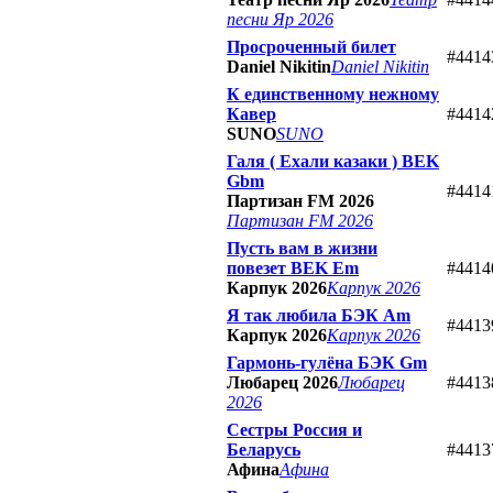
песни Яр 2026
Просроченный билет
#4414
Daniel Nikitin
Daniel Nikitin
К единственному нежному
Кавер
#4414
SUNO
SUNO
Галя ( Ехали казаки ) BEK
Gbm
#4414
Партизан FM 2026
Партизан FM 2026
Пусть вам в жизни
повезет BEK Em
#4414
Карпук 2026
Карпук 2026
Я так любила БЭК Am
#4413
Карпук 2026
Карпук 2026
Гармонь-гулёна БЭК Gm
Любарец 2026
Любарец
#4413
2026
Сестры Россия и
Беларусь
#4413
Афина
Афина