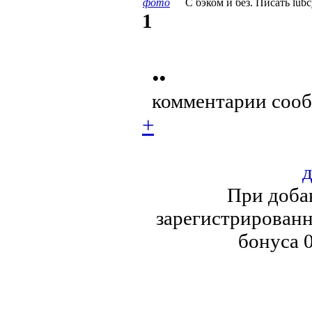
фото
С бэком и без. Писать lub
1
••
комментарии сооб
+
д
При доба
зарегистрированн
бонуса 