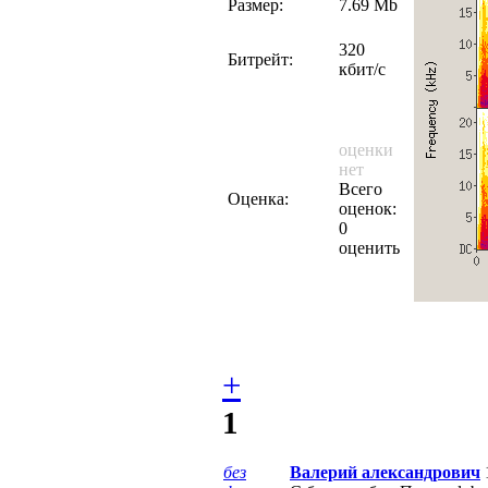
Размер:
7.69 Mb
320
Битрейт:
кбит/с
оценки
нет
Всего
Оценка:
оценок:
0
оценить
+
1
без
Валерий александрович