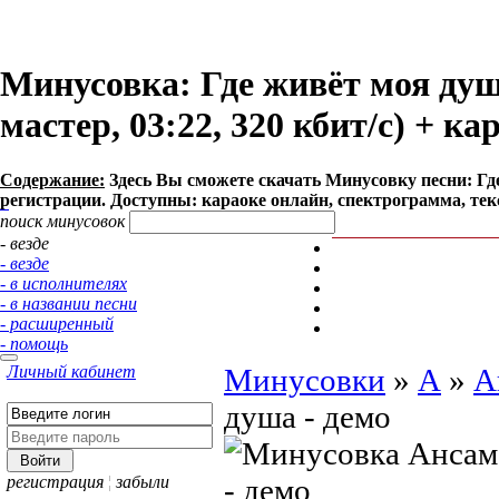
Минусовка: Где живёт моя душ
мастер, 03:22, 320 кбит/с) + к
Содержание:
Здесь Вы сможете cкачать Минусовку песни: Где 
регистрации. Доступны: караоке онлайн, спектрограмма, тек
поиск минусовок
- везде
- везде
- в исполнителях
- в названии песни
- расширенный
- помощь
Личный кабинет
Минусовки
»
А
»
А
душа - демо
регистрация
¦
забыли