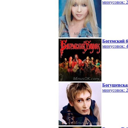
минусовок: 
Богемский 
минусовок: 
Богушевска
минусовок: 