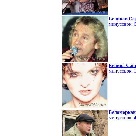
Беликов Се
минусовок: 
Белина Саш
минусовок: 
Беломоркан
минусовок: 