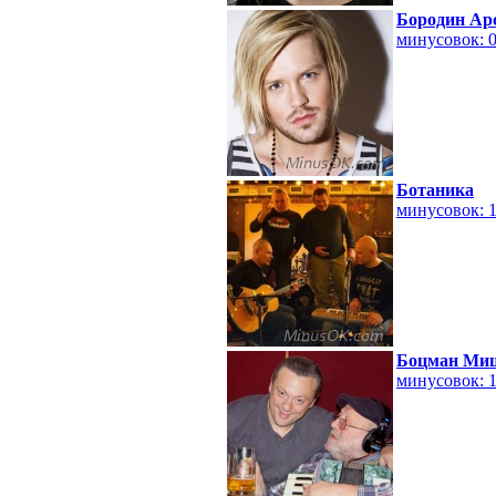
Бородин Ар
минусовок: 
Ботаника
минусовок: 
Боцман Ми
минусовок: 