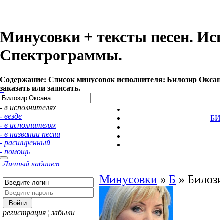
Минусовки + тексты песен. Ис
Спектрограммы.
Содержание:
Список минусовок исполнителя: Билозир Оксан
заказать или записать.
- в исполнителях
- везде
Б
- в исполнителях
- в названии песни
- расширенный
- помощь
Личный кабинет
Минусовки
»
Б
»
Билоз
регистрация
¦
забыли