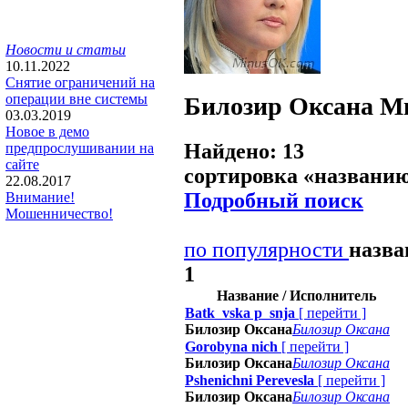
Новости и статьи
10.11.2022
Снятие ограничений на
операции вне системы
Билозир Оксана
М
03.03.2019
Новое в демо
Найдено: 13
предпрослушивании на
сайте
сортировка «
названи
22.08.2017
Подробный поиск
Внимание!
Мошенничество!
по популярности
назв
1
Название / Исполнитель
Batk_vska p_snjа
[
перейти
]
Билозир Оксана
Билозир Оксана
Gorobyna nich
[
перейти
]
Билозир Оксана
Билозир Оксана
Pshenichni Perevesla
[
перейти
]
Билозир Оксана
Билозир Оксана