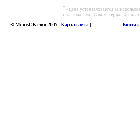
*
- цена устанавливается за использ
пользователю. Сам материал беспла
© MinusOK.com 2007
|
Карта сайта
|
Соглашение
|
Контак