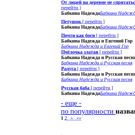
От людей на деревне не спрятаться
перейти
]
Бабкина Надежда
Бабкина Надеж
Петушок
[
перейти
]
Бабкина Надежда
Бабкина Надеж
Почти как боги
[
перейти
]
Бабкина Надежда и Евгений Гор
Бабкина Надежда и Евгений Гор
Пчёлочка златая
[
перейти
]
Бабкина Надежда и Русская песн
Бабкина Надежда и Русская песня
Радуга
[
перейти
]
Бабкина Надежда и Русская песн
Бабкина Надежда и Русская песня
Русская баба
[
перейти
]
Бабкина Надежда
Бабкина Надеж
- еще -
по популярности
назв
1
2
»
»»