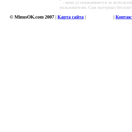
*
- цена устанавливается за использ
пользователю. Сам материал беспла
© MinusOK.com 2007
|
Карта сайта
|
Соглашение
|
Контак