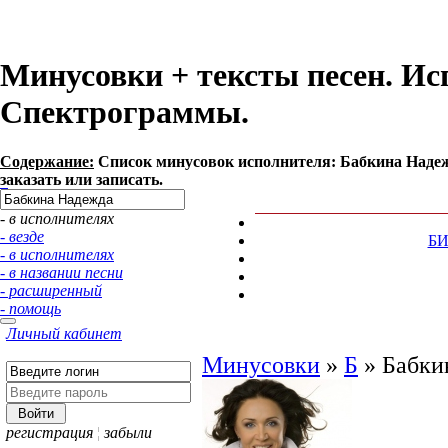
Минусовки + тексты песен. Ис
Спектрограммы.
Содержание:
Список минусовок исполнителя: Бабкина Надеж
заказать или записать.
- в исполнителях
- везде
Б
- в исполнителях
- в названии песни
- расширенный
- помощь
Личный кабинет
Минусовки
»
Б
»
Бабки
регистрация
¦
забыли