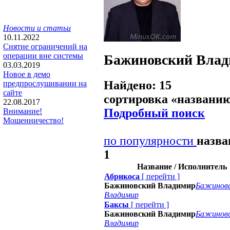
Новости и статьи
10.11.2022
Снятие ограничений на
операции вне системы
Бажиновский Вла
03.03.2019
Новое в демо
Найдено: 15
предпрослушивании на
сайте
сортировка «
названи
22.08.2017
Подробный поиск
Внимание!
Мошенничество!
по популярности
назв
1
Название / Исполнитель
Абрикоса
[
перейти
]
Бажиновский Владимир
Бажинов
Владимир
Баксы
[
перейти
]
Бажиновский Владимир
Бажинов
Владимир