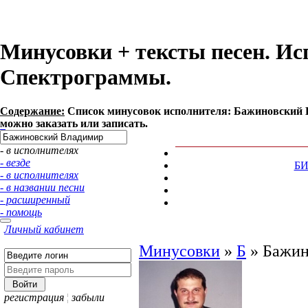
Минусовки + тексты песен. И
Спектрограммы.
Содержание:
Список минусовок исполнителя: Бажиновский 
можно заказать или записать.
- в исполнителях
- везде
Б
- в исполнителях
- в названии песни
- расширенный
- помощь
Личный кабинет
Минусовки
»
Б
»
Бажин
регистрация
¦
забыли