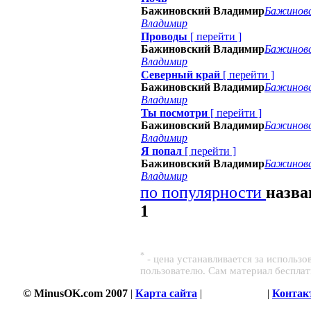
Бажиновский Владимир
Бажинов
Владимир
Проводы
[
перейти
]
Бажиновский Владимир
Бажинов
Владимир
Северный край
[
перейти
]
Бажиновский Владимир
Бажинов
Владимир
Ты посмотри
[
перейти
]
Бажиновский Владимир
Бажинов
Владимир
Я попал
[
перейти
]
Бажиновский Владимир
Бажинов
Владимир
по популярности
назв
1
*
- цена устанавливается за использ
пользователю. Сам материал беспла
© MinusOK.com 2007
|
Карта сайта
|
Соглашение
|
Контак