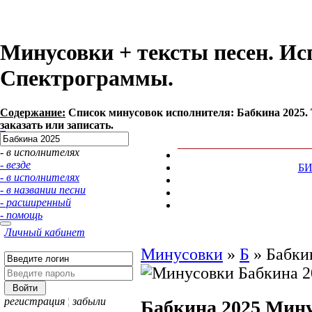
Минусовки + тексты песен. Ис
Спектрограммы.
Содержание:
Список минусовок исполнителя: Бабкина 2025.
заказать или записать.
- в исполнителях
- везде
Б
- в исполнителях
- в названии песни
- расширенный
- помощь
Личный кабинет
Минусовки
»
Б
»
Бабки
регистрация
¦
забыли
Бабкина 2025
Мину