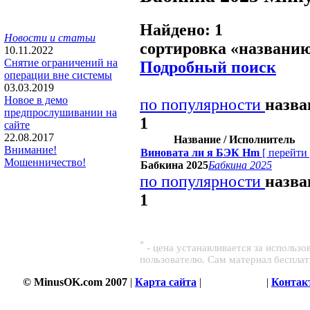
Найдено: 1
Новости и статьи
сортировка «
названи
10.11.2022
Снятие ограничений на
Подробный поиск
операции вне системы
03.03.2019
Новое в демо
по популярности
назв
предпрослушивании на
1
сайте
22.08.2017
Название / Исполнитель
Внимание!
Виновата ли я БЭК Hm
[
перейти
Мошенничество!
Бабкина 2025
Бабкина 2025
по популярности
назв
1
*
- цена устанавливается за использ
пользователю. Сам материал беспла
© MinusOK.com 2007
|
Карта сайта
|
Соглашение
|
Контак