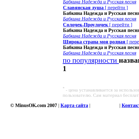
Бабкина Надежда и Русская песня
Славянская душа
[
перейти
]
Бабкина Надежда и Русская песн
Бабкина Надежда и Русская песня
Солочек-Проулочек
[
перейти
]
Бабкина Надежда и Русская песн
Бабкина Надежда и Русская песня
Широка страна моя родная
[
пер
Бабкина Надежда и Русская песн
Бабкина Надежда и Русская песня
по популярности
назв
1
*
- цена устанавливается за использ
пользователю. Сам материал беспла
© MinusOK.com 2007
|
Карта сайта
|
Соглашение
|
Контак