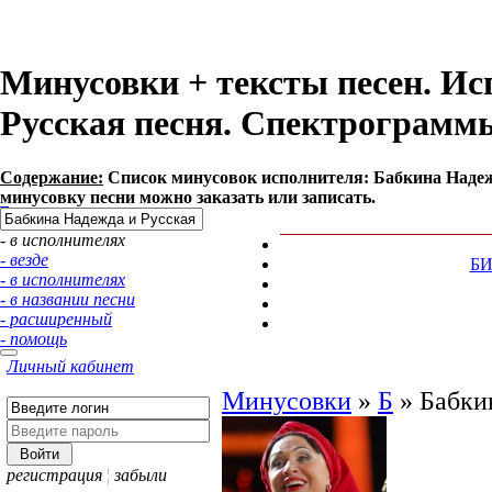
Минусовки + тексты песен. Ис
Русская песня. Спектрограмм
Содержание:
Список минусовок исполнителя: Бабкина Надеж
минусовку песни можно заказать или записать.
- в исполнителях
- везде
Б
- в исполнителях
- в названии песни
- расширенный
- помощь
Личный кабинет
Минусовки
»
Б
»
Бабки
регистрация
¦
забыли