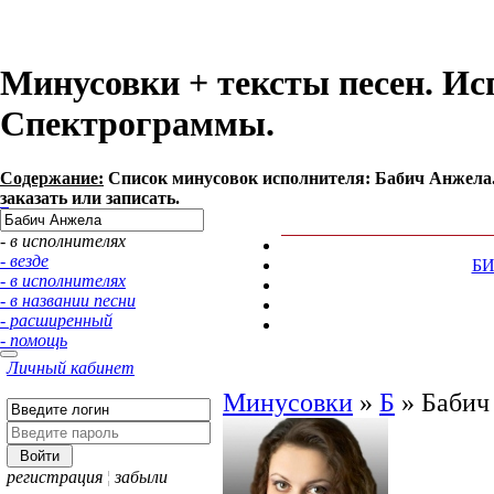
Минусовки + тексты песен. Ис
Спектрограммы.
Содержание:
Список минусовок исполнителя: Бабич Анжела.
заказать или записать.
- в исполнителях
- везде
Б
- в исполнителях
- в названии песни
- расширенный
- помощь
Личный кабинет
Минусовки
»
Б
»
Бабич
регистрация
¦
забыли