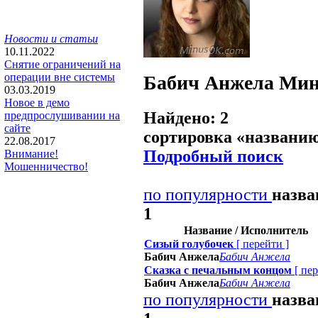
Новости и статьи
10.11.2022
Снятие ограничений на
операции вне системы
Бабич Анжела
Мин
03.03.2019
Новое в демо
Найдено: 2
предпрослушивании на
сайте
сортировка «
названи
22.08.2017
Подробный поиск
Внимание!
Мошенничество!
по популярности
назв
1
Название / Исполнитель
Сизый голубочек
[
перейти
]
Бабич Анжела
Бабич Анжела
Сказка с печальным концом
[
пер
Бабич Анжела
Бабич Анжела
по популярности
назв