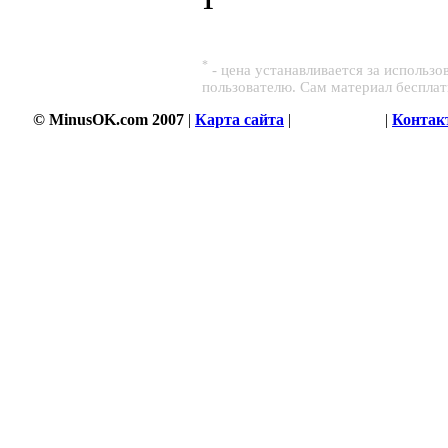
1
*
- цена устанавливается за использ
пользователю. Сам материал беспла
© MinusOK.com 2007
|
Карта сайта
|
Соглашение
|
Контак