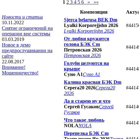
1
2
3
4
5
6
»
»»
Композиция
Акту
Новости и статьи
Sjerca belarusa BEK Dm
10.11.2022
Lyalki Korporejjshn 2026
#4415
Снятие ограничений на
Lyalki Korporejjshn 2026
операции вне системы
От любви кружится
03.03.2019
голова БЭК Cm
Новое в демо
#4414
Петровская 2026
предпрослушивании на
Петровская 2026
сайте
22.08.2017
Голуби целуются на
Внимание!
крыше
#4414
Мошенничество!
Суно А1
Суно А1
Калина красная БЭК Dm
Серега20 2026
Серега20
#4414
2026
Да я старею ну и что
Сергей Гусаков
Сергей
#4414
Гусаков
Что такое любовь
#4414
NOLA
NOLA
Перепелка БЭК Cm
Театр песни Яр 2026
Театр
#4414