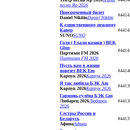
песни Яр 2026
Просроченный билет
#4414
Daniel Nikitin
Daniel Nikitin
К единственному нежному
Кавер
#4414
SUNO
SUNO
Галя ( Ехали казаки ) BEK
Gbm
#4414
Партизан FM 2026
Партизан FM 2026
Пусть вам в жизни
повезет BEK Em
#4414
Карпук 2026
Карпук 2026
Я так любила БЭК Am
#4413
Карпук 2026
Карпук 2026
Гармонь-гулёна БЭК Gm
Любарец 2026
Любарец
#4413
2026
Сестры Россия и
Беларусь
#4413
Афина
Афина