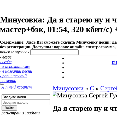
Минусовка: Да я старею ну и ч
мастер+бэк, 01:54, 320 кбит/с)
Содержание:
Здесь Вы сможете cкачать Минусовку песни: Да я 
без регистрации. Доступны: караоке онлайн, спектрограмма, 
поиск минусовок
- везде
- везде
Б
- в исполнителях
- в названии песни
- расширенный
- помощь
Личный кабинет
Минусовки
»
С
»
Серге
Да я старею ну и ч
регистрация
¦
забыли