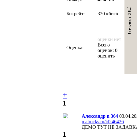
Битрейт:
320 кбит/с
оценки нет
Всего
Оценка:
оценок: 0
оценить
+
1
Александр n 364
03.04.20
realrocks.ru/id246426
ДЕМО ТУТ НЕ ЗАДАВКА
1