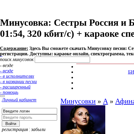
Минусовка: Сестры Россия и Б
01:54, 320 кбит/с) + караоке с
Содержание:
Здесь Вы сможете cкачать Минусовку песни: Сест
регистрации. Доступны: караоке онлайн, спектрограмма, тек
поиск минусовок
- везде
- везде
Б
- в исполнителях
- в названии песни
- расширенный
- помощь
Личный кабинет
Минусовки
»
А
»
Афин
регистрация
¦
забыли