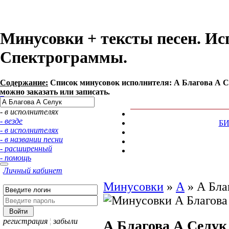
Минусовки + тексты песен. Ис
Спектрограммы.
Содержание:
Список минусовок исполнителя: А Благова А С
можно заказать или записать.
- в исполнителях
- везде
Б
- в исполнителях
- в названии песни
- расширенный
- помощь
Личный кабинет
Минусовки
»
А
»
А Бла
регистрация
¦
забыли
А Благова А Селук