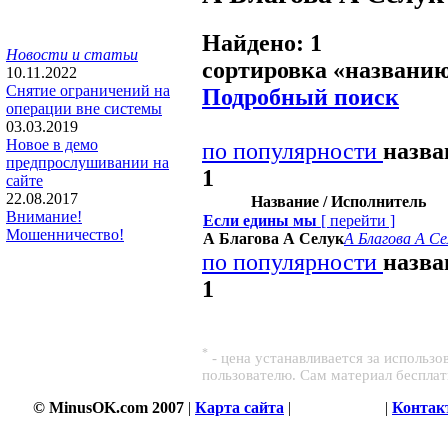
Найдено: 1
Новости и статьи
сортировка «
названи
10.11.2022
Снятие ограничений на
Подробный поиск
операции вне системы
03.03.2019
Новое в демо
по популярности
назв
предпрослушивании на
1
сайте
22.08.2017
Название / Исполнитель
Внимание!
Если едины мы
[
перейти
]
Мошенничество!
А Благова А Селук
А Благова А Се
по популярности
назв
1
*
- цена устанавливается за использ
пользователю. Сам материал беспла
© MinusOK.com 2007
|
Карта сайта
|
Соглашение
|
Контак