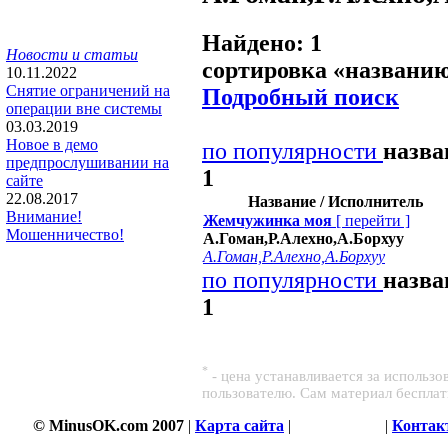
Найдено: 1
Новости и статьи
сортировка «
названи
10.11.2022
Снятие ограничений на
Подробный поиск
операции вне системы
03.03.2019
Новое в демо
по популярности
назв
предпрослушивании на
1
сайте
22.08.2017
Название / Исполнитель
Внимание!
Жемчужинка моя
[
перейти
]
Мошенничество!
А.Гоман,Р.Алехно,А.Борхуу
А.Гоман,Р.Алехно,А.Борхуу
по популярности
назв
1
*
- цена устанавливается за использ
пользователю. Сам материал беспла
© MinusOK.com 2007
|
Карта сайта
|
Соглашение
|
Контак