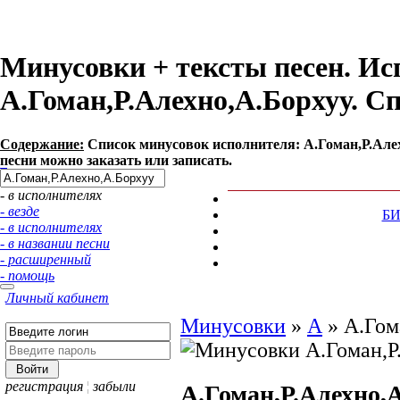
Минусовки + тексты песен. Ис
А.Гоман,Р.Алехно,А.Борхуу. 
Содержание:
Список минусовок исполнителя: А.Гоман,Р.Але
песни можно заказать или записать.
- в исполнителях
- везде
Б
- в исполнителях
- в названии песни
- расширенный
- помощь
Личный кабинет
Минусовки
»
А
»
А.Гом
регистрация
¦
забыли
А.Гоман,Р.Алехно,