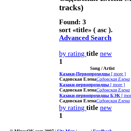
tracks)
Found: 3
sort «
title
» ( asc ).
Advanced Search
by rating
title
new
1
Song / Artist
Казаки-Первопроходцы
[
more
]
Садовская Елена
Садовская Елена
Казаки-первопроходцы
[
more
]
Садовская Елена
Садовская Елена
Казаки-первопроходцы БЭК
[
mor
Садовская Елена
Садовская Елена
by rating
title
new
1