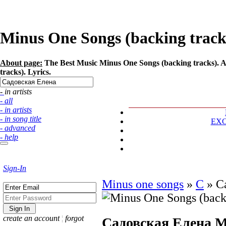
Minus One Songs (backing tracks
About page:
The Best Music Minus One Songs (backing tracks). A
tracks). Lyrics.
- in artists
- all
- in artists
- in song title
EX
- advanced
- help
Sign-In
Minus one songs
»
С
»
С
create an account
¦
forgot
Садовская Елена
M