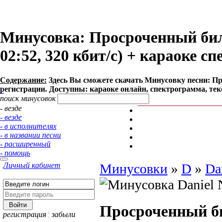
Минусовка: Просроченный билет
02:52, 320 кбит/с) + караоке с
Содержание:
Здесь Вы сможете cкачать Минусовку песни: Проср
регистрации. Доступны: караоке онлайн, спектрограмма, тек
поиск минусовок
- везде
- везде
- в исполнителях
- в названии песни
- расширенный
- помощь
Личный кабинет
Минусовки
»
D
»
Da
Просроченный б
регистрация
¦
забыли