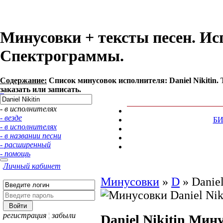
Минусовки + тексты песен. Исп
Спектрограммы.
Содержание:
Список минусовок исполнителя: Daniel Nikitin
заказать или записать.
- в исполнителях
- везде
Б
- в исполнителях
- в названии песни
- расширенный
- помощь
Личный кабинет
Минусовки
»
D
»
Daniel
регистрация
¦
забыли
Daniel Nikitin
Мину