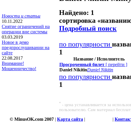
Найдено: 1
Новости и статьи
сортировка «
названи
10.11.2022
Снятие ограничений на
Подробный поиск
операции вне системы
03.03.2019
Новое в демо
по популярности
назв
предпрослушивании на
1
сайте
22.08.2017
Название / Исполнитель
Внимание!
Просроченный билет
[
перейти
]
Мошенничество!
Daniel Nikitin
Daniel Nikitin
по популярности
назв
1
*
- цена устанавливается за использ
пользователю. Сам материал беспла
© MinusOK.com 2007
|
Карта сайта
|
Соглашение
|
Контак