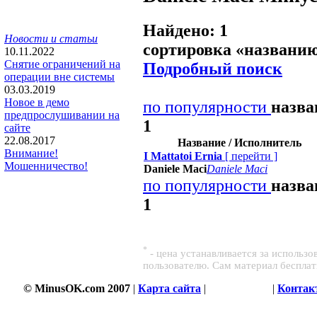
Найдено: 1
Новости и статьи
сортировка «
названи
10.11.2022
Снятие ограничений на
Подробный поиск
операции вне системы
03.03.2019
Новое в демо
по популярности
назв
предпрослушивании на
1
сайте
22.08.2017
Название / Исполнитель
Внимание!
I Mattatoi Ernia
[
перейти
]
Мошенничество!
Daniele Maci
Daniele Maci
по популярности
назв
1
*
- цена устанавливается за использ
пользователю. Сам материал беспла
© MinusOK.com 2007
|
Карта сайта
|
Соглашение
|
Контак