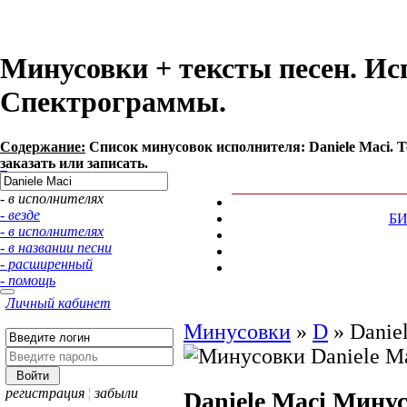
Минусовки + тексты песен. Исп
Спектрограммы.
Содержание:
Список минусовок исполнителя: Daniele Maci.
заказать или записать.
- в исполнителях
- везде
Б
- в исполнителях
- в названии песни
- расширенный
- помощь
Личный кабинет
Минусовки
»
D
»
Danie
регистрация
¦
забыли
Daniele Maci
Минус