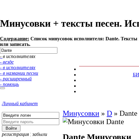
Минусовки + тексты песен. Ис
Содержание:
Список минусовок исполнителя: Dante. Тексты
или записать.
- в исполнителях
- везде
- в исполнителях
- в названии песни
Б
- расширенный
- помощь
Личный кабинет
Минусовки
»
D
»
Dante
регистрация
¦
забыли
Dante
Минусовки