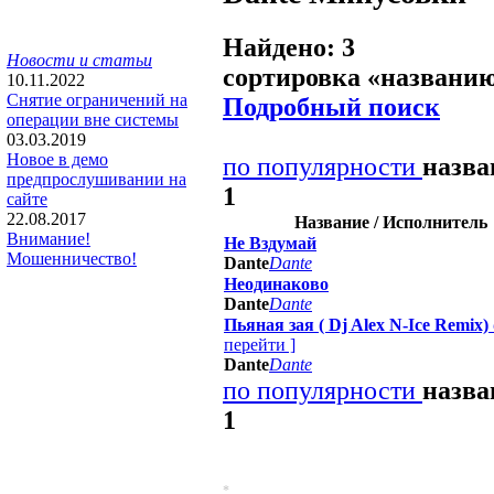
Найдено: 3
Новости и статьи
сортировка «
названи
10.11.2022
Снятие ограничений на
Подробный поиск
операции вне системы
03.03.2019
Новое в демо
по популярности
назв
предпрослушивании на
1
сайте
22.08.2017
Название / Исполнитель
Внимание!
Не Вздумай
Мошенничество!
Dante
Dante
Неодинаково
Dante
Dante
Пьяная зая ( Dj Alex N-Ice Remix)
перейти
]
Dante
Dante
по популярности
назв
1
*