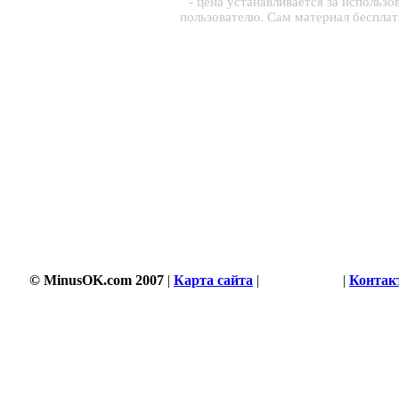
- цена устанавливается за использ
пользователю. Сам материал беспла
© MinusOK.com 2007
|
Карта сайта
|
Соглашение
|
Контак