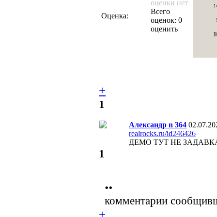
оценки нет
Всего
Оценка:
оценок: 0
оценить
+
1
Александр n 364
02.07.20
realrocks.ru/id246426
ДЕМО ТУТ НЕ ЗАДАВКА
1
••
комментарии сообщивш
+