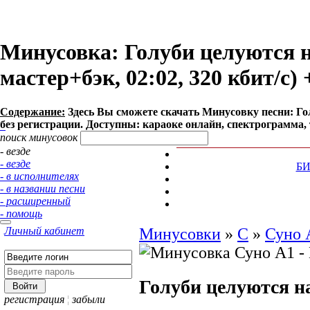
Минусовка: Голуби целуются н
мастер+бэк, 02:02, 320 кбит/с)
Содержание:
Здесь Вы сможете cкачать Минусовку песни: Голу
без регистрации. Доступны: караоке онлайн, спектрограмма, 
поиск минусовок
- везде
- везде
Б
- в исполнителях
- в названии песни
- расширенный
- помощь
Личный кабинет
Минусовки
»
С
»
Суно 
Голуби целуются 
регистрация
¦
забыли