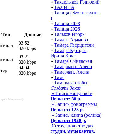
»
Такарлыков Григорий
»
ТАЛИЦА
»
Талица ( Фолк группа
)
»
Талица 2023
»
Талица 2026
»
Тальков Игорь
Тип
Данные
»
Тамара Адамова
03:52
»
Тамара Гверцители
игинал
320 kbps
»
Тамара Кутидзе,
Ирина Круг
03:21
игинал
»
Тамара Синявская
320 kbps
»
Тамерлан и Алена
04:04
стер
»
Тамерлан, Алена
320 kbps
»
Тамс
»
Тамшылар тобы
Создать Заказ
» Поиск минусовки
Цены от: 30 р.
 Биржа Минусовок).
» Запись фонограммы
Цены от: 128 р.
» Запись клипа (ролика)
Цены от: 1920 р.
Сотрудничество для
студий, музыкантов,