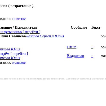
нию
» ( возрастание ).
званию
новизне
звание / Исполнитель
Сообщил
Текст
выпускников
[
перейти
]
 Юлия Савичева
Лазарев Сергей и Юлия
ор
Елена
+
ор
вичева Юлия
дождём
[
перейти
]
Владислав
+
ма
вичева Юлия
званию
новизне
льзование сервиса minusok.com по передаче данных пользователю. Сам материал бесплатный (исключение