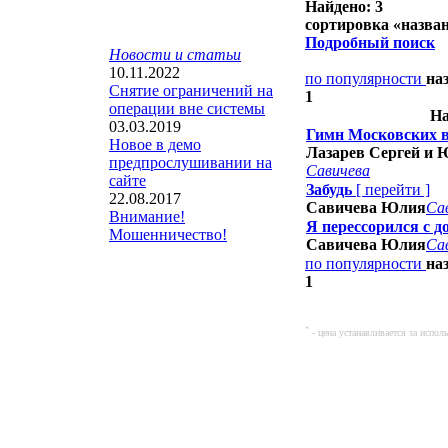
Найдено: 3
сортировка «
назва
Подробный поиск
Новости и статьи
10.11.2022
по популярности
на
Снятие ограничений на
1
операции вне системы
На
03.03.2019
Гимн Московских 
Новое в демо
Лазарев Сергей и
предпрослушивании на
Савичева
сайте
Забудь
[
перейти
]
22.08.2017
Савичева Юлия
Са
Внимание!
Я перессорился с 
Мошенничество!
Савичева Юлия
Са
по популярности
на
1
*
- цена устанавливается за испо