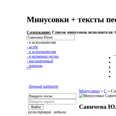
Минусовки + тексты пе
Содержание:
Список минусовок исполнителя: С
- в исполнителях
- везде
- в исполнителях
- в названии песни
- расширенный
- помощь
Личный кабинет
Минусовки
»
С
»
Са
Савичева Ю
регистрация
¦
забыли