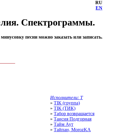
RU
EN
Юлия. Спектрограммы.
инусовку песни можно заказать или записать.
Исполнители: Т
»
ТІК (группа)
»
ТІК (ТИК)
»
Табор возвращается
»
Таисия Подгорная
»
Тайм Аут
»
Тайпан, MorozKA